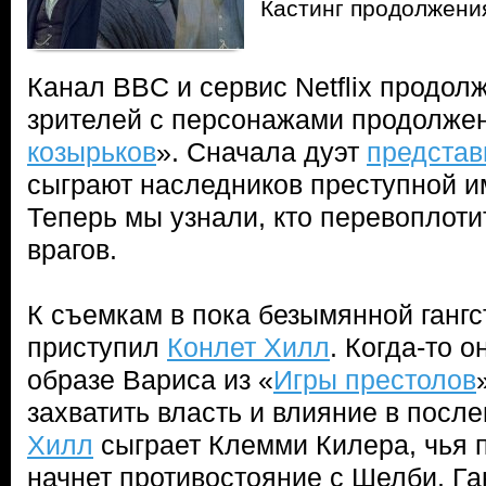
Кастинг продолжени
Канал BBC и сервис Netflix продол
зрителей с персонажами продолже
козырьков
». Сначала дуэт
представ
сыграют наследников преступной 
Теперь мы узнали, кто перевоплоти
врагов.
К съемкам в пока безымянной ганг
приступил
Конлет Хилл
. Когда-то о
образе Вариса из «
Игры престолов
захватить власть и влияние в посл
Хилл
сыграет Клемми Килера, чья 
начнет противостояние с Шелби. Га