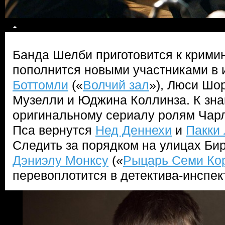
Банда Шелби приготовится к крими
пополнится новыми участниками в
Боттомли
(«
Волчий зал
»), Люси Шо
Музелли и Юджина Коллинза. К зн
оригинальному сериалу ролям Чарл
Пса вернутся
Нед Деннехи
и
Пакки
Следить за порядком на улицах Би
Дэниэлу Монксу
(«
Рыцарь Семи Ко
перевоплотится в детектива-инспек