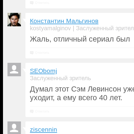
Ответить
Константин Мальгинов
|
kostyamalginov
Заслуженный зрител
Жаль, отличный сериал был
Ответить
SEObomj
Заслуженный зритель
Думал этот Сэм Левинсон уж
уходит, а ему всего 40 лет.
Ответить
ziscennin