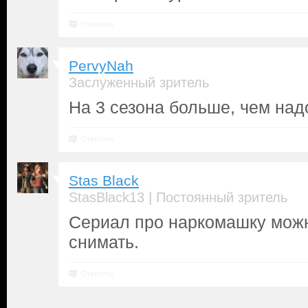
Ответить
PervyNah
Заслуженный зритель
На 3 сезона больше, чем над
Ответить
Stas Black
|
StasBlack13
Постоянный зритель
Сериал про наркомашку можн
снимать.
Ответить