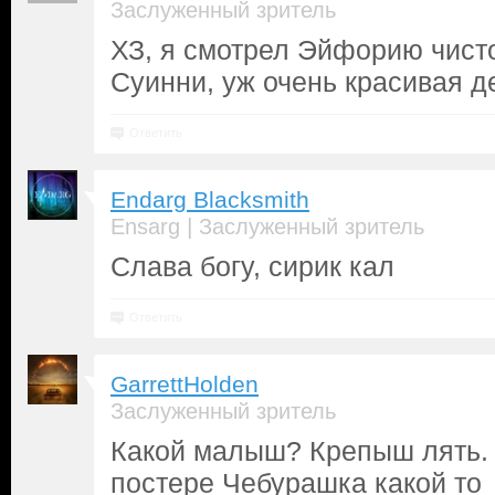
Заслуженный зритель
ХЗ, я смотрел Эйфорию чисто
Суинни, уж очень красивая де
Ответить
Endarg Blacksmith
|
Ensarg
Заслуженный зритель
Слава богу, сирик кал
Ответить
GarrettHolden
Заслуженный зритель
Какой малыш? Крепыш лять.
постере Чебурашка какой то