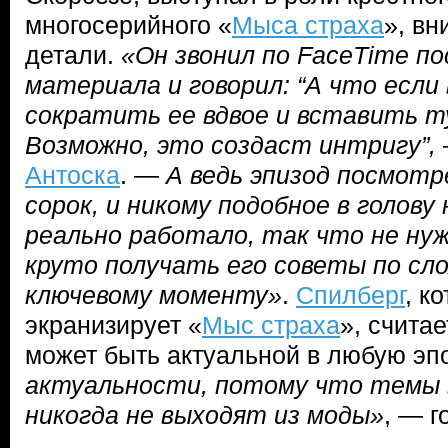
многосерийного «
Мыса страха
», в
детали.
«Он звонил по FaceTime п
материала и говорил: “А что если 
сократить ее вдвое и вставить т
Возможно, это создаст интригу”,
Антоска
. —
А ведь эпизод посмотр
сорок, и никому подобное в голову
реально работало, так что не нуж
круто получать его советы по сло
ключевому моменту»
.
Спилберг
, к
экранизирует «
Мыс страха
», считае
может быть актуальной в любую эп
актуальности, потому что темы 
никогда не выходят из моды»
, — г