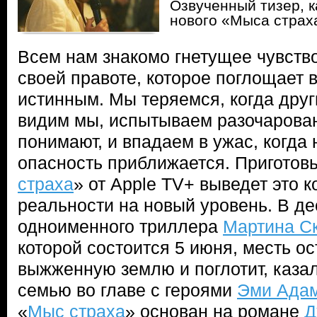
Озвученный тизер, 
нового «Мыса страх
Всем нам знакомо гнетущее чувств
своей правоте, которое поглощает в
истинным. Мы теряемся, когда други
видим мы, испытываем разочарован
понимают, и впадаем в ужас, когда 
опасность приближается. Приготов
страха
» от Apple TV+ выведет это
реальности на новый уровень. В д
одноименного триллера
Мартина С
которой состоится 5 июня, месть ос
выжженную землю и поглотит, каза
семью во главе с героями
Эми Ада
«
Мыс страха
» основан на романе
Д