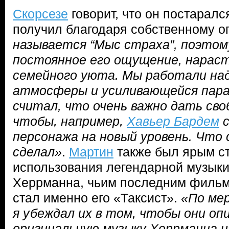
Скорсезе
говорит, что он постаралс
получил благодаря собственному о
называется “Мыс страха”, поэтом
постоянное его ощущение, нарас
семейного уюта. Мы работали над
атмосферы и усиливающейся пара
считал, что очень важно дать сво
чтобы, например,
Хавьер Бардем
с
персонажа на новый уровень. Что о
сделал»
.
Мартин
также был ярым с
использования легендарной музык
Херрманна, чьим последним фильм
стал именно его «Таксист».
«По ме
я убеждал их в том, чтобы они оп
оригинальную музыку Херрманна и