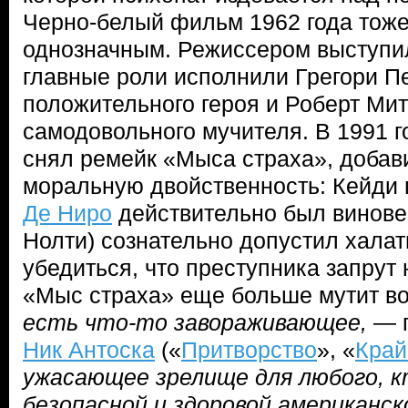
Черно-белый фильм 1962 года тож
однозначным. Режиссером выступил
главные роли исполнили Грегори Пе
положительного героя и Роберт Ми
самодовольного мучителя. В 1991 
снял ремейк «Мыса страха», добави
моральную двойственность: Кейди
Де Ниро
действительно был виновен
Нолти) сознательно допустил халат
убедиться, что преступника запрут
«Мыс страха» еще больше мутит в
есть что-то завораживающее,
— г
Ник Антоска
(«
Притворство
», «
Край
ужасающее зрелище для любого, к
безопасной и здоровой американск