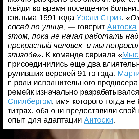
Кейди во время посещения больниц
фильма 1991 года
Уэсли Стрик
.
«Ок
сосед по улице,
— говорит
Антоска
этом, пока не начал работать на
прекрасный человек, и мы попроси
эпизоде»
. К команде сериала «
Мыс
присоединились еще два влиятельн
руливших версией 91-го года.
Марти
в роли исполнительного продюсера 
ремейк изначально разрабатывалс
Спилбергом
, имя которого тогда не
титрах, оба они предоставили сво
опыт для адаптации
Антоски
.