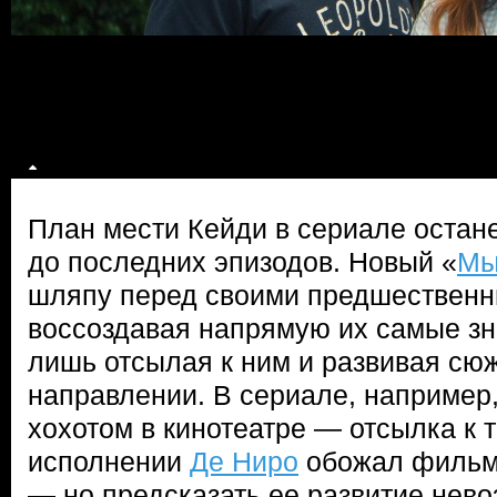
План мести Кейди в сериале остан
до последних эпизодов. Новый «
Мы
шляпу перед своими предшественн
воссоздавая напрямую их самые зн
лишь отсылая к ним и развивая сюж
направлении. В сериале, например,
хохотом в кинотеатре — отсылка к т
исполнении
Де Ниро
обожал фильм
— но предсказать ее развитие нев