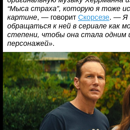
“Мыса страха”, которую я тоже ис
картине
, — говорит
Скорсезе
. —
Я
обращаться к ней в сериале как м
степени, чтобы она стала одним 
персонажей»
.