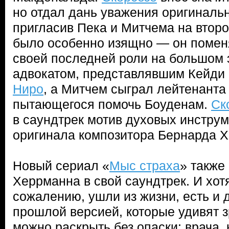
но отдал дань уважения оригиналь
пригласив Пека и Митчема на втор
было особенно изящно — он поменя
своей последней роли на большом 
адвокатом, представлявшим Кейди
Ниро
, а Митчем сыграл лейтенанта
пытающегося помочь Боуденам.
Ск
в саундтрек мотив духовых инструм
оригинала композитора Бернарда 
Новый сериал «
Мыс страха
» также
Херрманна в свой саундтрек. И хотя
сожалению, ушли из жизни, есть и д
прошлой версией, которые удивят 
можно раскрыть без опаски: врача,