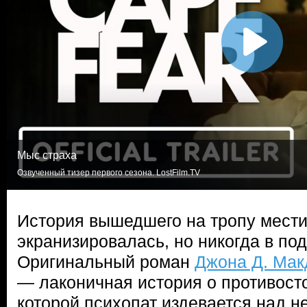
Мыс страха
Озвученный тизер первого сезона. LostFilm.TV
История вышедшего на тропу мести 
экранизировалась, но никогда в по
Оригинальный роман
Джона Д. Ма
— лаконичная история о противосто
которой психопат издевается над н