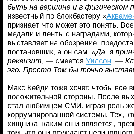
быть на вершине и в физическом 
известный по блокбастеру «
Акваме
признает, что может это понять. Вс
медали и ленты с наградами, котор
выставляет на обозрение, предоста
постановщик, а он сам.
«Да, я при
реквизит,
— смеется
Уилсон
. —
Кл
эго. Просто Том бы точно выстави
Макс Кейди тоже хочет, чтобы все в
положительной стороны. После вых
стал любимцем СМИ, играя роль ж
коррумпированной системы. Тех, кт
хищника, каким он и является, пре
том, что они осуждают невиновного