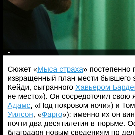
Сюжет «
Мыса страха
» постепенно 
извращенный план мести бывшего 
Кейди, сыгранного
Хавьером Бард
не место»). Он сосредоточил свою я
Адамс
, «Под покровом ночи») и Том
Уилсон
, «
Фарго
»): именно их он вин
почти два десятилетия в тюрьме. 
благодаря новым сведениям по дел