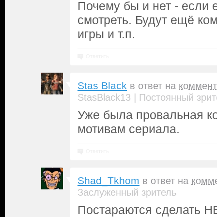
Почему бы и нет - если
смотреть. Будут ещё ко
игры и т.п.
Ответить
Stas Black
в ответ на
коммент
|
StasBlack13
Постоянный зрит
Уже была провальная к
мотивам сериала.
Ответить
Shad_Tkhom
в ответ на
комм
Заслуженный зритель
Постараются сделать Н