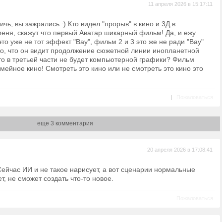
11 апреля 2026 в 15:17:11
дичь, вы зажрались :) Кто видел "прорыв" в кино и 3Д в
меня, скажут что первый Аватар шикарный фильм! Да, и ежу
 это уже не тот эффект "Вау", фильм 2 и 3 это же не ради "Вау"
то, что он видит продолжение сюжетной линии инопланетной
то в третьей части не будет компьютерной графики? Фильм
емейное кино! Смотреть это кино или не смотреть это кино это
|
Пожаловаться
еще 3 комментария
20 апреля 2026 в 17:08:41
Сейчас ИИ и не такое нарисует, а вот сценарии нормальные
т, не сможет создать что-то новое.
Пожаловаться