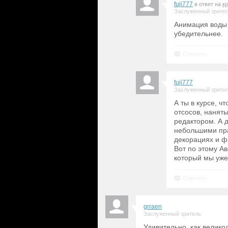
fuji777
в ответ на
к
Заслуженный зрите
Анимация воды 
убедительнее.
Ответить
fuji777
Заслуженный зрите
А ты в курсе, ч
отсосов, наняты
редактором. А 
небольшими пра
декорациях и ф
Вот по этому Ав
который мы уже
Ответить
grraen
Заслуженный зритель
Удивительно, как велик