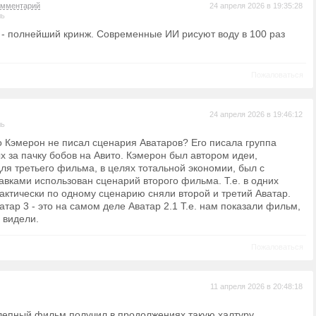
омментарий
24 апреля 2026 в 19:35:28
ль
- полнейший кринж. Современные ИИ рисуют воду в 100 раз
Пожаловаться
24 апреля 2026 в 19:46:12
ль
то Кэмерон не писал сценария Аватаров? Его писала группа
х за пачку бобов на Авито. Кэмерон был автором идеи,
для третьего фильма, в целях тотальной экономии, был с
вками использован сценарий второго фильма. Т.е. в одних
актически по одному сценарию сняли второй и третий Аватар.
атар 3 - это на самом деле Аватар 2.1 Т.е. нам показали фильм,
 видели.
Пожаловаться
11 апреля 2026 в 20:48:18
олепный фильм получил в продолжениях такую халтуру.