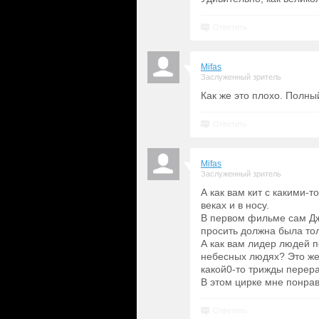
Ответить
Mifas
Заслуженный зритель
Как же это плохо. Полн
Ответить
Mifas
Заслуженный зритель
А как вам кит с какими-т
веках и в носу.
В первом фильме сам Дж
просить должна была то
А как вам лидер людей пе
небесных людях? Это же
какой0-то трижды перер
В этом цирке мне понра
Ответить