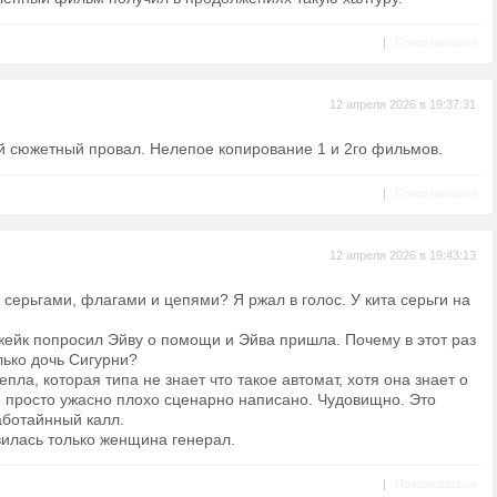
|
Пожаловаться
12 апреля 2026 в 19:37:31
ый сюжетный провал. Нелепое копирование 1 и 2го фильмов.
|
Пожаловаться
12 апреля 2026 в 19:43:13
о серьгами, флагами и цепями? Я ржал в голос. У кита серьги на
ейк попросил Эйву о помощи и Эйва пришла. Почему в этот раз
лько дочь Сигурни?
пла, которая типа не знает что такое автомат, хотя она знает о
 просто ужасно плохо сценарно написано. Чудовищно. Это
аботайнный калл.
вилась только женщина генерал.
|
Пожаловаться