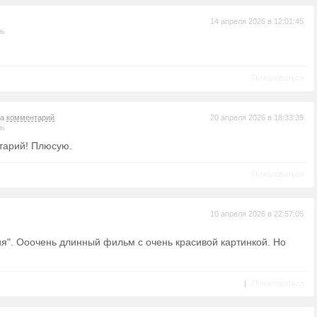
14 апреля 2026 в 12:01:45
ль
Пожаловаться
на
комментарий
20 апреля 2026 в 18:33:39
ль
тарий! Плюсую.
Пожаловаться
10 апреля 2026 в 22:57:05
я". Ооочень длинный фильм с очень красивой картинкой. Но
|
Пожаловаться