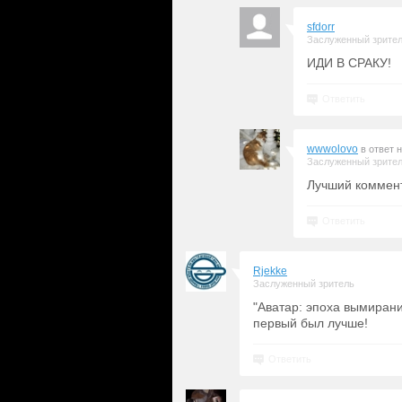
sfdorr
Заслуженный зрите
ИДИ В СРАКУ!
Ответить
wwwolovo
в ответ 
Заслуженный зрите
Лучший коммен
Ответить
Rjekke
Заслуженный зритель
"Аватар: эпоха вымирани
первый был лучше!
Ответить