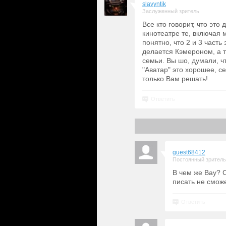
slavyntik
Заслуженный зритель
Все кто говорит, что это 
кинотеатре те, включая 
понятно, что 2 и 3 часть
делается Кэмероном, а 
семьи. Вы шо, думали, ч
"Аватар" это хорошее, с
только Вам решать!
Ответить
guest68412
Постоянный зритель
В чем же Вау? 
писать не сможе
Ответить