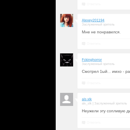
Ответить
Alexey201194
Заслуженный зритель
Мне не понравился.
Ответить
Fckinghorror
Заслуженный зритель
Смотрел 1ый... имхо - 
Ответить
als xlk
|
alx_slk
Заслуженный зритель
Неужели эту сопливую ди
Ответить