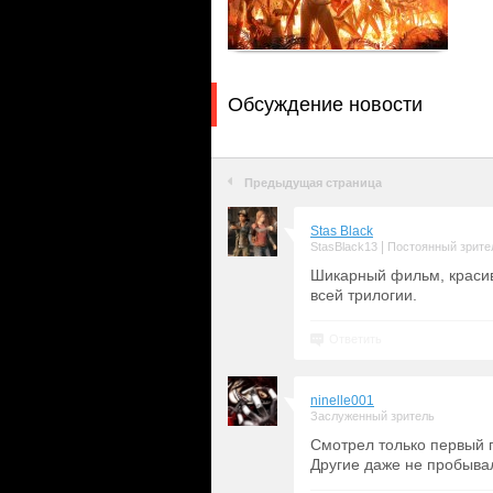
Обсуждение новости
Предыдущая страница
Stas Black
|
StasBlack13
Постоянный зрите
Шикарный фильм, красив
всей трилогии.
Ответить
ninelle001
Заслуженный зритель
Смотрел только первый п
Другие даже не пробыва