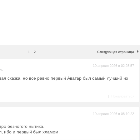
1
2
Следующая страница
10 апреля 2026 в 02:25:57
ль
ая сказка, но все равно первый Аватар был самый лучший из
|
Пожаловаться
10 апреля 2026 в 08:10:22
ро безногого нытика.
л, ибо и первый был хламом.