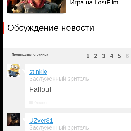
Игра на LostFilm
Обсуждение новости
Предыдущая страница
1
2
3
4
5
6
stinkie
Заслуженный зритель
Fallout
Ответить
UZver81
Заслуженный зритель