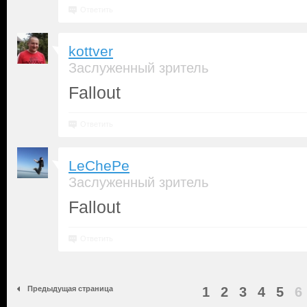
Ответить
kottver
Заслуженный зритель
Fallout
Ответить
LeChePe
Заслуженный зритель
Fallout
Ответить
Предыдущая страница
1
2
3
4
5
6