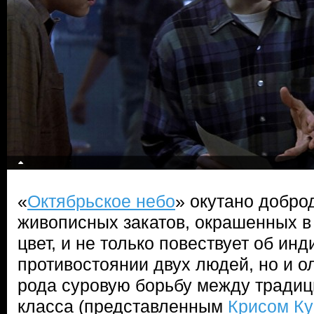
«
Октябрьское небо
» окутано добр
живописных закатов, окрашенных 
цвет, и не только повествует об ин
противостоянии двух людей, но и о
рода суровую борьбу между тради
класса (представленным
Крисом К