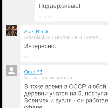
Поддерживаю!
Ответить
Stas Black
|
StasBlack13
Постоянный зритель
Интересно.
Ответить
Oreol73
Заслуженный зритель
В тоже время в СССР любой 
деревни учатся на 5, поступ
Военмех и вуаля - он работае
сфере.