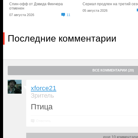
Спин-офф от Дэвида Финчера
Сериал продлен на третий сез
отменен
05 августа 2026
07 августа 2026
11
Последние комментарии
ВСЕ КОММЕНТАРИИ (20)
xforce21
Зритель
Птица
Ответить
еще 10 комментари