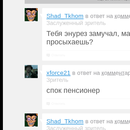
Shad_Tkhom
в ответ на
комм
Заслуженный зритель
Тебя энурез замучал, 
просыхаешь?
Ответить
xforce21
в ответ на
коммента
Зритель
спок пенсионер
Ответить
Shad_Tkhom
в ответ на
комм
Заслуженный зритель