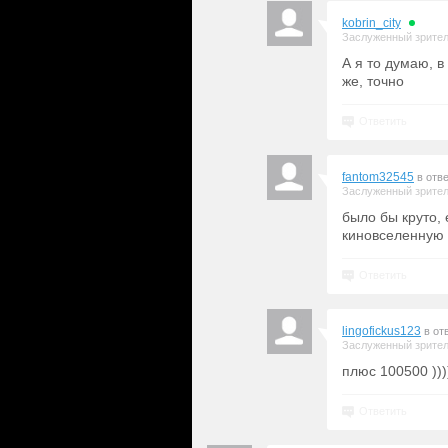
kobrin_city
Заслуженный зрите
А я то думаю, 
же, точно
Ответить
fantom32545
в отв
Заслуженный зрите
было бы круто,
киновселенную 
Ответить
lingofickus123
в от
Заслуженный зрите
плюс 100500 )))))
Ответить