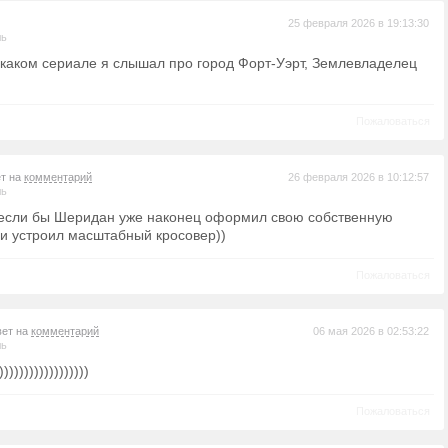
25 февраля 2026 в 19:13:30
ль
в каком сериале я слышал про город Форт-Уэрт, Землевладелец
Пожаловаться
ет на
комментарий
26 февраля 2026 в 10:12:57
ль
 если бы Шеридан уже наконец оформил свою собственную
и устроил масштабный кросовер))
Пожаловаться
вет на
комментарий
06 мая 2026 в 02:53:22
ль
))))))))))))))))
Пожаловаться