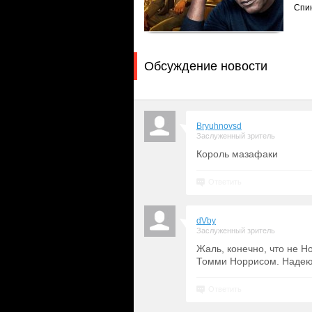
Спи
Обсуждение новости
Bryuhnovsd
Заслуженный зритель
Король мазафаки
Ответить
dVby
Заслуженный зритель
Жаль, конечно, что не Н
Томми Норрисом. Надеюсь
Ответить