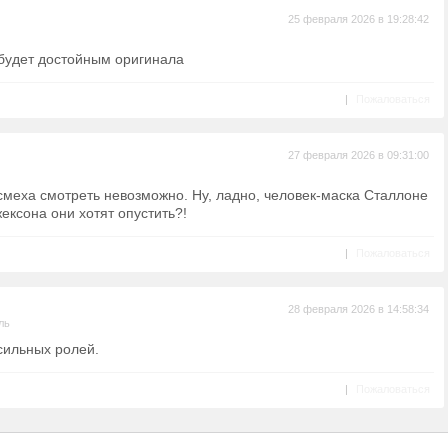
25 февраля 2026 в 19:28:42
 будет достойным оригинала
|
Пожаловаться
27 февраля 2026 в 09:31:00
смеха смотреть невозможно. Ну, ладно, человек-маска Сталлоне
жексона они хотят опустить?!
|
Пожаловаться
28 февраля 2026 в 14:58:34
ль
сильных ролей.
|
Пожаловаться