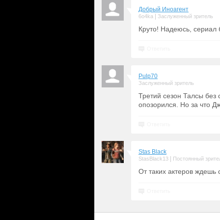
Добрый Иноагент
|
6o4ka
Заслуженный зритель
Круто! Надеюсь, сериал
Ответить
Pulp70
Заслуженный зритель
Третий сезон Талсы без 
опозорился. Но за что Д
Ответить
Stas Black
|
StasBlack13
Постоянный зрите
От таких актеров ждешь 
Ответить