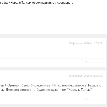
н-офф «Короля Талсы» обрел название и сценариста
25 февраля 2026 в 15:59:36
|
Пожаловаться
25 февраля 2026 в 18:10:09
овый Орлеан, было б фактурнее. Ничо, познакомится в Техасе с
, Джексон отожжёт и будет не хуже, чем "Король Талсы".
|
Пожаловаться