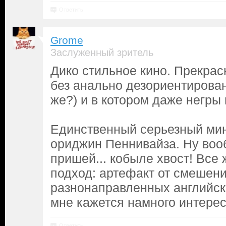
Ответить
Grome
Заслуженный зритель
Дико стильное кино. Прекрас
без анально дезориентирова
же?) и в котором даже негры 
Единственный серьезный мину
ориджин Пеннивайза. Ну вооб
пришей... кобыле хвост! Все 
подход: артефакт от смешен
разнонаправленных английск
мне кажется намного интерес
Ответить