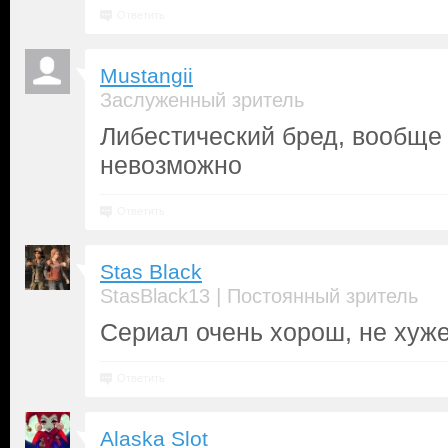
Ответить
Mustangii
Заслуженный зритель
Либестический бред, вообще
невозможно
Ответить
Stas Black
|
StasBlack13
Постоянный зритель
Сериал очень хорош, не хуж
Ответить
Alaska Slot