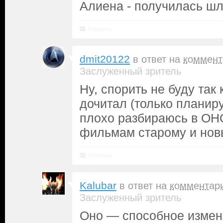
Алиена - получилась шл
Ответить
dmit20122
в ответ на
коммент
Заслуженный зритель
Ну, спорить не буду так к
дочитал (только планир
плохо разбираюсь в ОНО
фильмам старому и нов
Ответить
Kalubar
в ответ на
комментар
Заслуженный зритель
Оно — способное измен