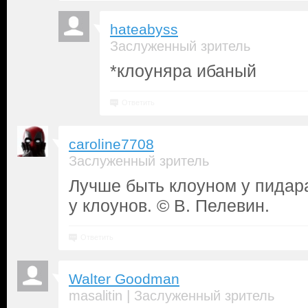
hateabyss
Заслуженный зритель
*клоуняра ибаный
Ответить
caroline7708
Заслуженный зритель
Лучше быть клоуном у пидар
у клоунов. © В. Пелевин.
Ответить
Walter Goodman
|
masalitin
Заслуженный зритель