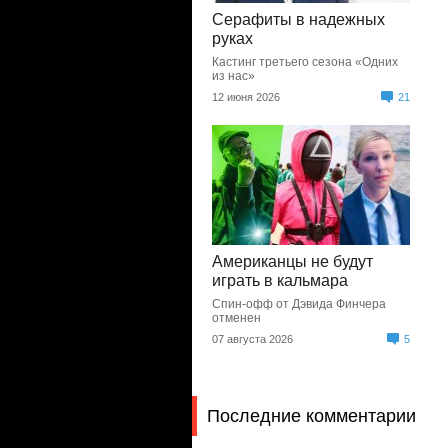
Серафиты в надежных
руках
Кастинг третьего сезона «Одних
из нас»
12 июня 2026
21
Американцы не будут
играть в кальмара
Спин-офф от Дэвида Финчера
отменен
07 августа 2026
5
Последние комментарии