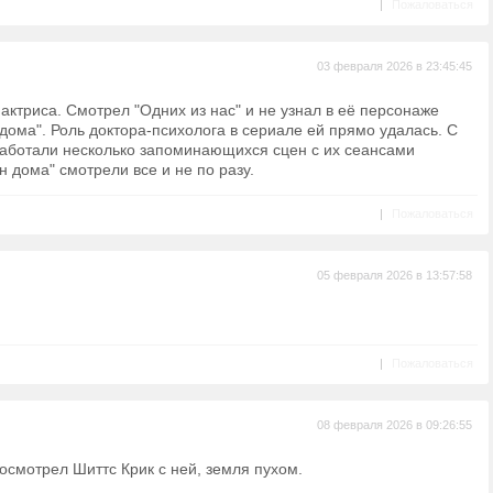
|
Пожаловаться
03 февраля 2026 в 23:45:45
актриса. Смотрел "Одних из нас" и не узнал в её персонаже
дома". Роль доктора-психолога в сериале ей прямо удалась. С
аботали несколько запоминающихся сцен с их сеансами
н дома" смотрели все и не по разу.
|
Пожаловаться
05 февраля 2026 в 13:57:58
|
Пожаловаться
08 февраля 2026 в 09:26:55
осмотрел Шиттс Крик с ней, земля пухом.