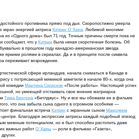
едостойного противника прямо под дых. Скоропостижно умерла
з экран энергией актриса
Кэтрин О`Хара
. Любимой многими
а из «Одного дома» был 71 год. Точные причины смерти пока не
и сообщают, что у
Кэтрин
была некая скоротечная болезнь. Об
 буквально в прошлом году канадско-американская звезда
и яркими ролями в сериалах. Да и в принципе после сиквела
ера переживает возрождение.
ртистической сфере ирландцев, начала сниматься в Канаде в
трису с потрясающей мимикой заметили в начале 80-х, когда она
ной комедии
Мартина Скорсезе
«После работы». Настоящий успех
ошной, но умеющей отстаивать свое мнение матриарха
зи
Тима Бертона
«Битлджус». Ну и все мы обожаем ее в фильме
ого, что она забыла сына одного в огромном особняке —
стоит финальная встреча
Кэтрин
с экранным сыном
Маколеем
-центре. Благодаря экспрессии актрисы каждый подобный эпизод
ьным мемным потенциалом, но и был способен растопить даже
гих важных работ
О`Хары
— роли в фильмах «Газета»,
 других.