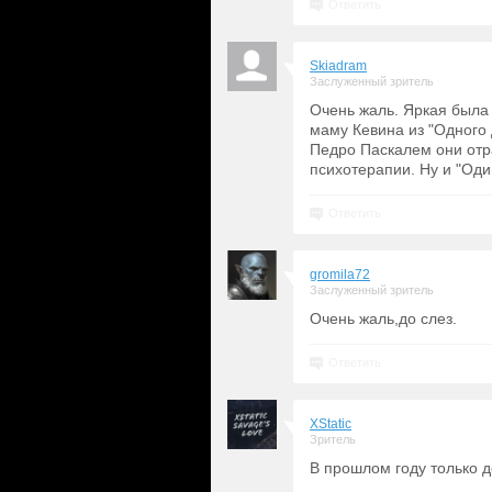
Ответить
Skiadram
Заслуженный зритель
Очень жаль. Яркая была 
маму Кевина из "Одного 
Педро Паскалем они отр
психотерапии. Ну и "Оди
Ответить
gromila72
Заслуженный зритель
Очень жаль,до слез.
Ответить
XStatic
Зритель
В прошлом году только д