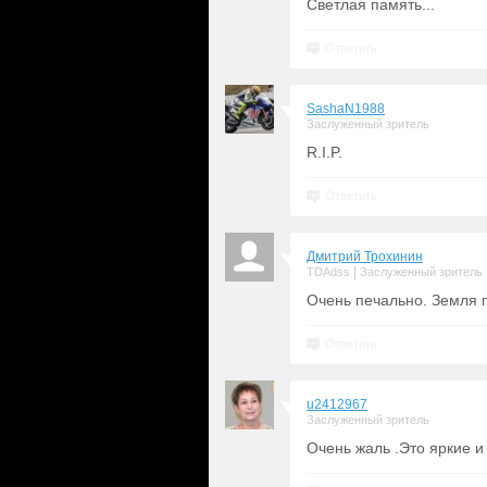
Светлая память...
Ответить
SashaN1988
Заслуженный зритель
R.I.P.
Ответить
Дмитрий Трохинин
|
TDAdss
Заслуженный зритель
Очень печально. Земля 
Ответить
u2412967
Заслуженный зритель
Очень жаль .Это яркие и