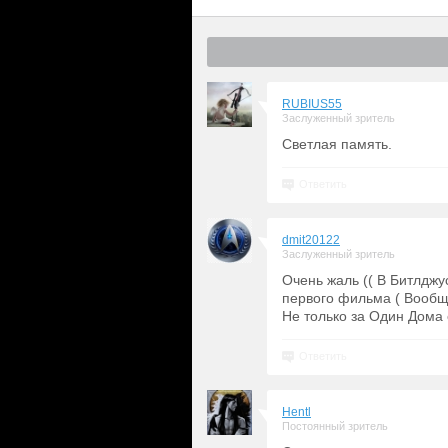
RUBIUS55
Заслуженный зритель
Светлая память.
Ответить
dmit20122
Заслуженный зритель
Очень жаль (( В Битлджу
первого фильма ( Вообщ
Не только за Один Дома 
Ответить
Hentl
Постоянный зритель