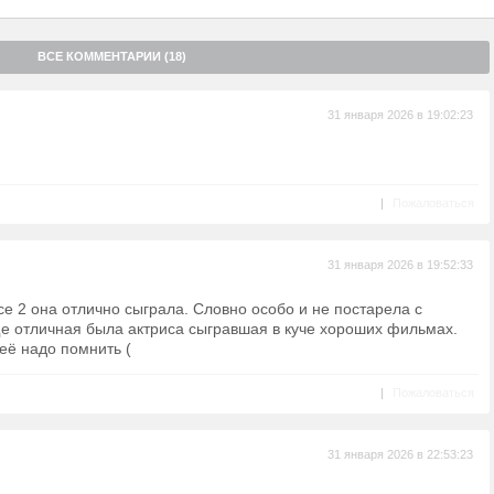
ВСЕ КОММЕНТАРИИ (18)
31 января 2026 в 19:02:23
|
Пожаловаться
31 января 2026 в 19:52:33
се 2 она отлично сыграла. Словно особо и не постарела с
е отличная была актриса сыгравшая в куче хороших фильмах.
её надо помнить (
|
Пожаловаться
31 января 2026 в 22:53:23