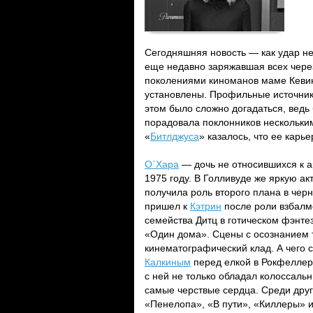
Сегодняшняя новость — как удар н
еще недавно заряжавшая всех чере
поколениями киноманов маме Кевин
установлены. Профильные источник
этом было сложно догадаться, ведь
порадовала поклонников нескольким
«
Битлджуса
» казалось, что ее карь
О`Хара
— дочь не относившихся к а
1975 году. В Голливуде же яркую ак
получила роль второго плана в чер
пришел к
Кэтрин
после роли взбалм
семейства Дитц в готическом фэнте
«Один дома». Сцены с осознанием т
кинематографический клад. А чего 
Калкиным
перед елкой в Рокфеллер
с ней не только обладал колоссал
самые черствые сердца. Среди дру
«Пенелопа», «В пути», «Киллеры» и