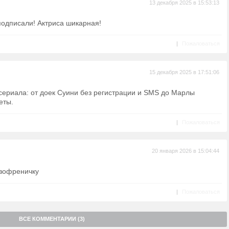
13 декабря 2025 в 15:53:13
 подписали! Актриса шикарная!
|
Пожаловаться
15 декабря 2025 в 17:51:06
сериала: от доек Суини без регистрации и SMS до Марлы
еты.
|
Пожаловаться
20 января 2026 в 15:04:44
изофреничку
|
Пожаловаться
ВСЕ КОММЕНТАРИИ (3)