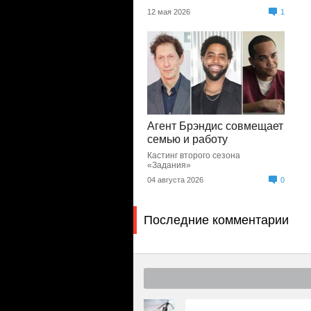
12 мая 2026
1
Агент Брэндис совмещает
семью и работу
Кастинг второго сезона
«Задания»
04 августа 2026
0
Последние комментарии