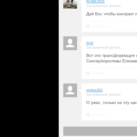
RUBIUS55
Заслуженный зритель
Дай Бог, чтобы контракт
Ответить
0v3r
Заслуженный зритель
Вот это трансформация 
Сингер/королевы Елизав
Ответить
misha282
Заслуженный зритель
О ужас, только не эту ш
Ответить