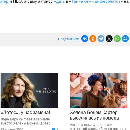
ртер
и HBO, а саму актрису
ждать
в «
Тайне семи циферблатов
» на
Поделиться:
«Лотос», у нас замена!
Хелена Бонем Картер
выселилась из номера
Лора Дерн сыграет в сериале
вместо Хелены Бонем Картер
Актриса покинула съемки
четвертой главы «Белого лотоса»
29 апреля 2026
2