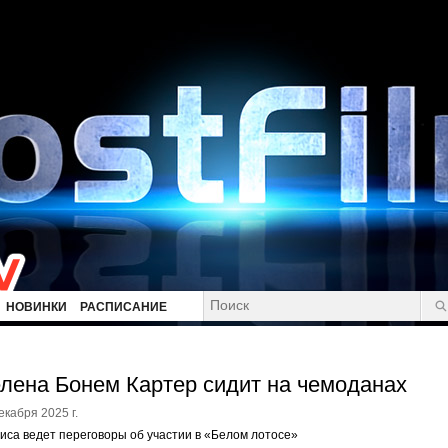
НОВИНКИ
РАСПИСАНИЕ
лена Бонем Картер сидит на чемоданах
екабря 2025 г.
иса ведет переговоры об участии в «Белом лотосе»