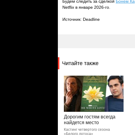
Будем следить за сделкой
Бонем Ка
Netflix в январе 2026-го.
Источник: Deadline
Читайте также
Дорогим гостям всегда
найдется место
Кастинг четвертого сезона
«Белого лотоса»