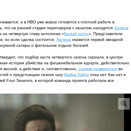
чивается, и в HBO уже вовсю готовятся к плотной работе в
, что на ранней стадии переговоров с каналом находится
Хелена
а на четвертую главу антологии «
Белый лотос
». Представители
в, но если сделка состоится,
Хелена
окажется первой звездной
строумной сатиры о фатальном отдыхе богачей.
ердил, что подбор каста четвертого сезона сериала, в центре
очная история убийства на фешенебельном курорте, действительно
 весной, а действие и, соответственно,
съемки развернутся
во
остей о предстоящем сезоне шоу
Майка Уайта
пока нет. Как нет и
лей Four Seasons, в которой команда проекта работала все