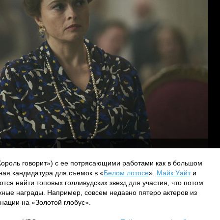
Король говорит») с ее потрясающими работами как в большом
ная кандидатура для съемок в «
Белом лотосе
».
Майк Уайт
и
тся найти топовых голливудских звезд для участия, что потом
ные награды. Например, совсем недавно пятеро актеров из
нации на «Золотой глобус».