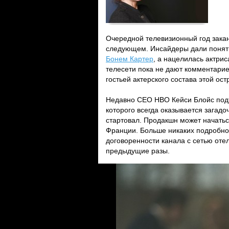
Очередной телевизионный год закан
следующем. Инсайдеры дали понять
Бонем Картер
, а нацелилась актрис
телесети пока не дают комментарие
гостьей актерского состава этой о
Недавно CEO HBO Кейси Блойс подтв
которого всегда оказывается загад
стартовал. Продакшн может начаться
Франции. Больше никаких подробн
договоренности канала с сетью оте
предыдущие разы.