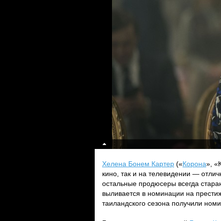
Хелена Бонем Картер
(«
Корона
», «
кино, так и на телевидении — отлич
остальные продюсеры всегда стараю
выливается в номинации на престиж
таиландского сезона получили номи