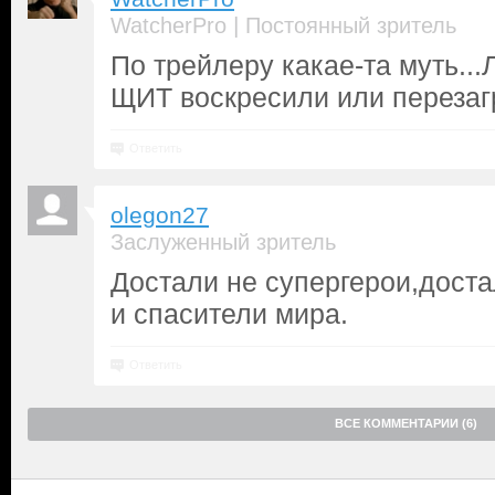
|
WatcherPro
Постоянный зритель
По трейлеру какае-та муть..
ЩИТ воскресили или перезаг
Ответить
olegon27
Заслуженный зритель
Достали не супергерои,доста
и спасители мира.
Ответить
ВСЕ КОММЕНТАРИИ (6)