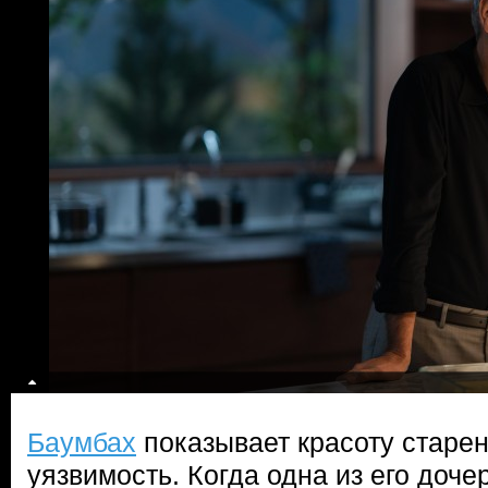
Баумбах
показывает красоту старен
уязвимость. Когда одна из его доче