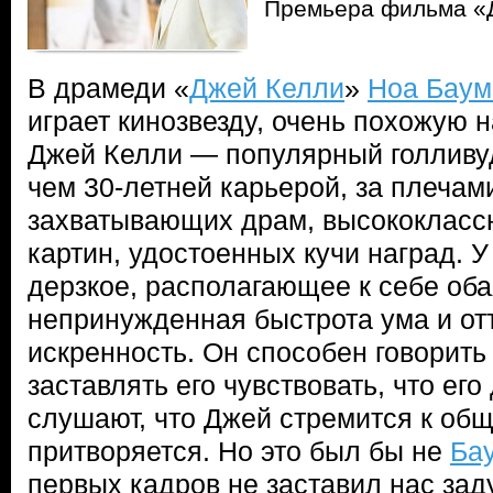
Премьера фильма «
В драмеди «
Джей Келли
»
Ноа Баум
играет кинозвезду, очень похожую 
Джей Келли — популярный голливуд
чем 30-летней карьерой, за плечам
захватывающих драм, высококласс
картин, удостоенных кучи наград. У
дерзкое, располагающее к себе оба
непринужденная быстрота ума и от
искренность. Он способен говорить
заставлять его чувствовать, что ег
слушают, что Джей стремится к общ
притворяется. Но это был бы не
Ба
первых кадров не заставил нас заду