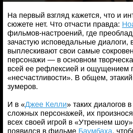
На первый взгляд кажется, что и ин
сюжете нет. Что отчасти правда:
Но
фильмов-настроений, где преоблада
зачастую исповедальные диалоги, в
выплескивают свои самые сокрове
персонажи — в основном творческа
всей ее рефлексией и ощущением 
«несчастливости». В общем, этаки
зумеров.
И в «
Джее Келли
» таких диалогов в
сложных персонажей, их произнося
всех своей игрой в «Утреннем шоу
появился в фильме
Баумбаха
, что