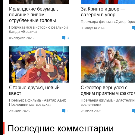
Ирландские безумцы,
За Крипто и двор —
поившие пивом
лазером в упор
отрубленные головы
Премьера фильма «Супергёрл
Погружаемся в историю реальной
03 августа 2026
банды «Вестис»
05 августа 2026
3
Старые друзья, новый
Скелетор вернулся с
квест
одним приятным факто
Премьера фильма «Аватар Аанг:
Премьера фильма «Властели
Последний маг воздуха»
вселенной»
29 июля 2026
1
28 июля 2026
Последние комментарии