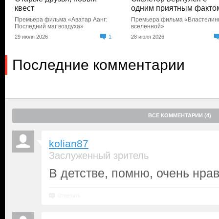
квест
одним приятным факто
Премьера фильма «Аватар Аанг:
Премьера фильма «Властели
Последний маг воздуха»
вселенной»
29 июля 2026
1
28 июля 2026
Последние комментарии
ВСЕ КОММЕНТАРИИ (4)
kolian87
Заслуженный зритель
В детстве, помню, очень нра
Ответить