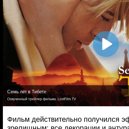
Семь лет в Тибете
Озвученный трейлер фильма. LostFilm.TV
Фильм действительно получился э
зрелищным: все декорации и антур