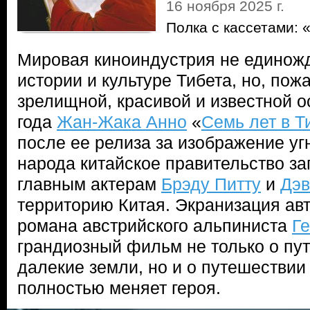
16 ноября 2025 г.
Полка с кассетами: 
Мировая киноиндустрия не единож
истории и культуре Тибета, но, пож
зрелищной, красивой и известной о
года
Жан-Жака Анно
«
Семь лет в Т
после ее релиза за изображение уг
народа китайское правительство з
главным актерам
Брэду Питту
и
Дэв
территорию Китая. Экранизация ав
романа австрийского альпиниста
Г
грандиозный фильм не только о пу
далекие земли, но и о путешествии
полностью меняет героя.