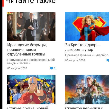
Читайте также
Ирландские безумцы,
За Крипто и двор —
поившие пивом
лазером в упор
отрубленные головы
Премьера фильма «Супергёрл
Погружаемся в историю реальной
03 августа 2026
банды «Вестис»
05 августа 2026
2
Старые друзья, новый
Скелетор вернулся с