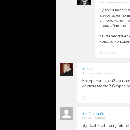
Заслуженный зрите
ну так и касл к
а этот изначаль
3. - оно конечн
расслабления с
ps: переодическ
нового, но коме
Ответить
michalt
Заслуженный зритель
Интересно, какой он нов
жарком месте? Скорее уж
Ответить
о себе о себе
|
film333
Зритель
afynfcnbxtcrbt bcnjhbb ult r