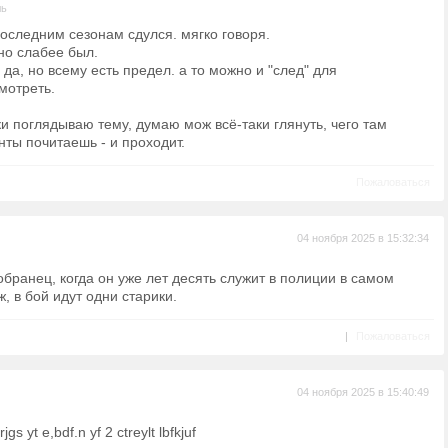
ль
 последним сезонам сдулся. мягко говоря.
но слабее был.
о да, но всему есть предел. а то можно и "след" для
мотреть.
и поглядываю тему, думаю мож всё-таки глянуть, чего там
нты почитаешь - и проходит.
Пожаловаться
04 ноября 2025 в 15:32:34
обранец, когда он уже лет десять служит в полиции в самом
, в бой идут одни старики.
|
Пожаловаться
04 ноября 2025 в 15:40:49
jgs yt e,bdf.n yf 2 ctreylt lbfkjuf