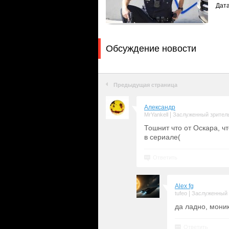
Дат
Обсуждение новости
Предыдущая страница
Александр
|
MrYankell
Заслуженный зрител
Тошнит что от Оскара, ч
в сериале(
Ответить
Alex fg
|
tufeo
Заслуженный 
да ладно, мони
Ответить