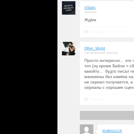
XStatic
Зритель
Ждём.
Ответить
Other_World
Заслуженный зритель
Просто интересно... это 
топ (ну кроме Бейли = с
какойто... будто писал 
манекены без намёка на
не сериал получается, а 
сериалы с хорошие сцен
Ответить
l0stfilm2o16