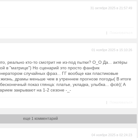
31 октября 2025 в 21:57:49
|
Пожаловаться
01 ноября 2025 в 15:10:26
что, реально кто-то смотрит не из-под пытки? O_O Да... актёры
бой в "матрице") Но сценарий это просто фанфик
генератором случайных фраз... ГГ вообще как пластиковые
 жизнь, драмы меньше чем в утреннем прогнозе погоды( В итоге
бесконечный показ глянца: платье, укладка, улыбка... фсё(( А
арием закрывают на 1-2 сезоне -_-
|
Пожаловаться
еще 1 комментарий
04 ноября 2025 в 02:24:23