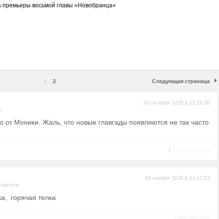
а премьеры восьмой главы «Новобранца»
1
2
Следующая страница
29 октября 2025 в 13:25:30
ь
то от Моники. Жаль, что новые главгады появляются не так часто
|
Пожаловаться
04 ноября 2025 в 14:17:23
зритель
ка, горячая телка
Пожаловаться