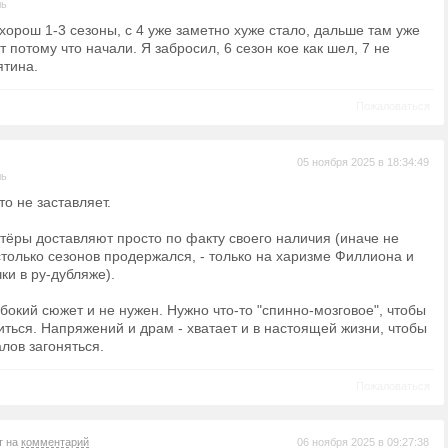
ль
хорош 1-3 сезоны, с 4 уже заметно хуже стало, дальше там уже
 потому что начали. Я забросил, 6 сезон кое как шел, 7 не
ятина.
Пожаловаться
05 ноября 2025 в 18:34:49
ль
то не заставляет.
ктёры доставляют просто по факту своего наличия (иначе не
столько сезонов продержался, - только на харизме Филлиона и
чки в ру-дубляже).
убокий сюжет и не нужен. Нужно что-то "спинно-мозговое", чтобы
иться. Напряжений и драм - хватает и в настоящей жизни, чтобы
лов загоняться.
Пожаловаться
т на
комментарий
06 ноября 2025 в 09:27:38