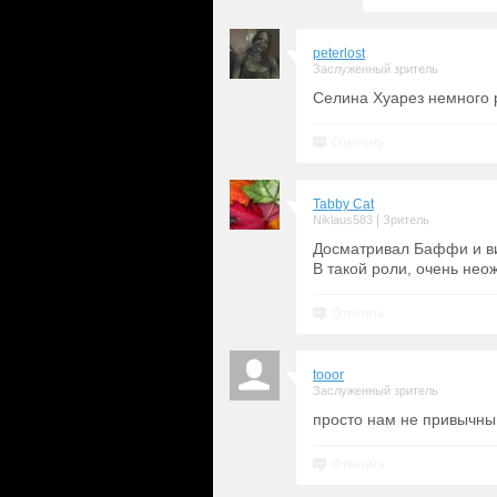
peterlost
Заслуженный зритель
Селина Хуарез немного 
Ответить
Tabby Cat
|
Niklaus583
Зритель
Досматривал Баффи и ви
В такой роли, очень нео
Ответить
tooor
Заслуженный зритель
просто нам не привычны
Ответить