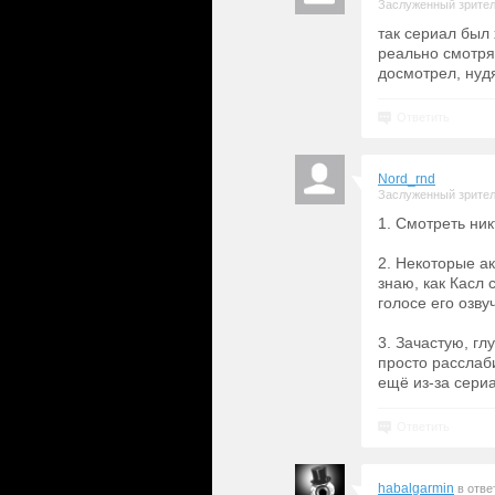
Заслуженный зрите
так сериал был 
реально смотрят
досмотрел, нуд
Ответить
Nord_rnd
Заслуженный зрите
1. Смотреть ник
2. Некоторые а
знаю, как Касл 
голосе его озву
3. Зачастую, гл
просто расслаб
ещё из-за сериа
Ответить
habalgarmin
в отве