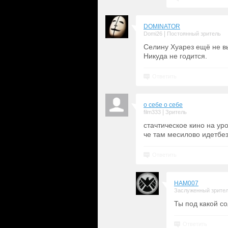
DOMINATOR
|
Domi26
Постоянный зритель
Селину Хуарез ещё не в
Никуда не годится.
Ответить
о себе о себе
|
film333
Зритель
стачтическое кино на у
че там месилово идетбе
Ответить
HAM007
Заслуженный зрите
Ты под какой со
Ответить