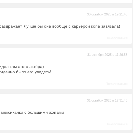
30 октября 2025 в 19:21:46
раздражает. Лучше бы она вообще с карьерой копа завязала)
|
Пожаловаться
31 октября 2025 в 11:26:58
дел там этого актёра)
жиданно было его увидеть!
|
Пожаловаться
31 октября 2025 в 17:31:48
 мексиканки с большими жопами
|
Пожаловаться