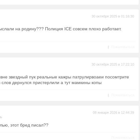
30 октября 2025 в 01:16:30
ыслали на родину??? Полиция ICE совсем плохо работает.
|
Пожаловаться
30 октября 2025 в 17:22:10
ровне звездный пук реальные кажры патрулирвоаеи посомтрите
з слов дернулся пристерлили а тут мамкины копы
|
Пожаловаться
08 января 2026 в 12:44:39
ль
лью, этот бред писал??
Пожаловаться