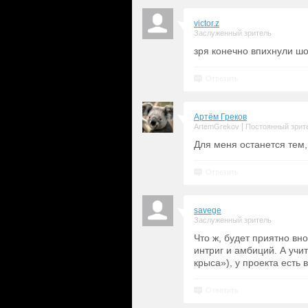
victor.z
Заслуженный зритель
зря конечно впихнули шо
Ответить
Артём Греков
|
ArtemGrekov
Постоянный зрит
Для меня останется тем,
Ответить
savege
Заслуженный зритель
Что ж, будет приятно вно
интриг и амбиций. А уч
крыса»), у проекта есть 
Ответить