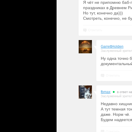
Я чёт не припомню баб-г
праздниках в Древнем Р
Но тут, конечно да)))
Смотреть, конечно, не бу
Ответить
GarrettHolden
Заслуженный зрите
Ну одна точно 
документальный 
Ответить
fbmax
в ответ н
Заслуженный зрите
Недавно хищник
А тут темная т
даже. Норм чё.
Будем надеется
Ответить