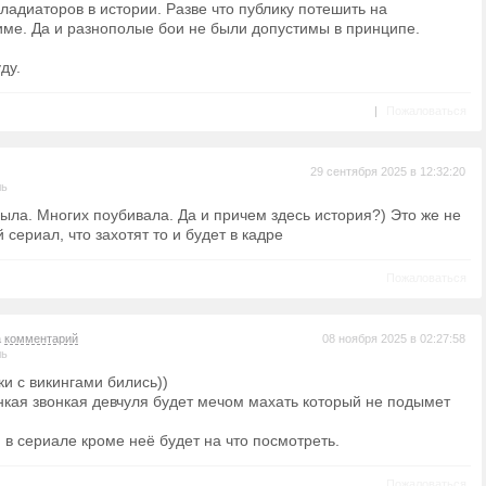
ладиаторов в истории. Разве что публику потешить на
име. Да и разнополые бои не были допустимы в принципе.
ду.
|
Пожаловаться
29 сентября 2025 в 12:32:20
ль
была. Многих поубивала. Да и причем здесь история?) Это же не
сериал, что захотят то и будет в кадре
Пожаловаться
а
комментарий
08 ноября 2025 в 02:27:58
ль
и с викингами бились))
онкая звонкая девчуля будет мечом махать который не подымет
 в сериале кроме неё будет на что посмотреть.
Пожаловаться