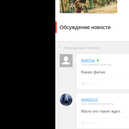
Обсуждение новости
Предыдущая страница
Ro87ma
Постоянный зритель
Какая фигня
Ответить
dmit20122
Заслуженный зритель
Мало кто такое ждет..
Ответить