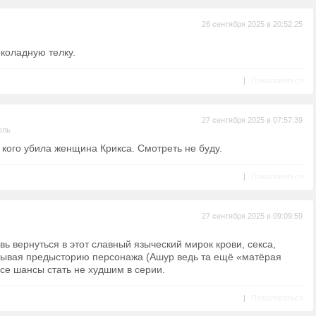
26 сентября 2025 в 20:52:25
коладную телку.
|
Пожаловаться
27 сентября 2025 в 07:57:39
ель
 кого убила женщина Крикса. Смотреть не буду.
|
Пожаловаться
27 сентября 2025 в 09:09:59
вь вернуться в этот славный языческий мирок крови, секса,
итывая предысторию персонажа (Ашур ведь та ещё «матёрая
все шансы стать не худшим в серии.
|
Пожаловаться