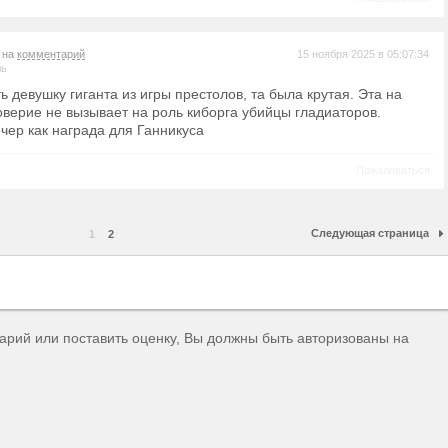
т на
комментарий
15 ноября 2025 в 05:07:34
ль
ть девушку гиганта из игры престолов, та была крутая. Эта на
оверие не вызывает на роль киборга убийцы гладиаторов.
чер как награда для Ганникуса
Пожаловаться
Следующая страница
1
2
тарий или поставить оценку, Вы должны быть авторизованы на