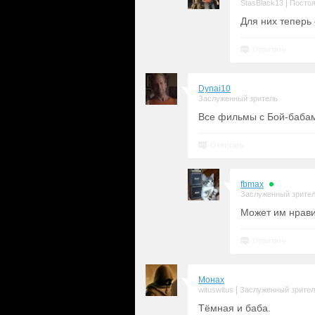
|
StasBlack13
Постоя
Для них теперь
Ответить
Dynai10
Заслуженный зритель
Все фильмы с Бой-бабам
Ответить
fbmax
Заслуженный зрите
Может им нрав
Ответить
Монах
|
wituswitus
Заслуженный зрите
Тёмная и баба.