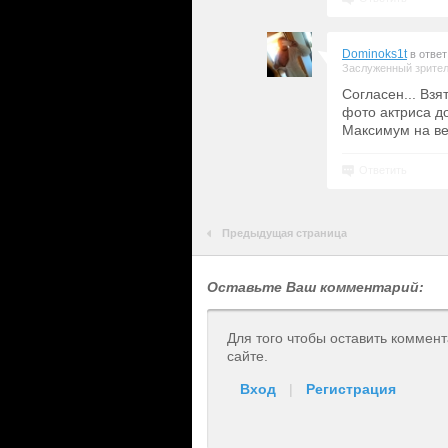
Dominoks1t
в отве
Заслуженный зрите
Согласен... Взя
фото актриса д
Максимум на ве
Ответить
Предыдущая страница
Оставьте Ваш комментарий:
Для того чтобы оставить коммен
сайте.
Вход
|
Регистрация