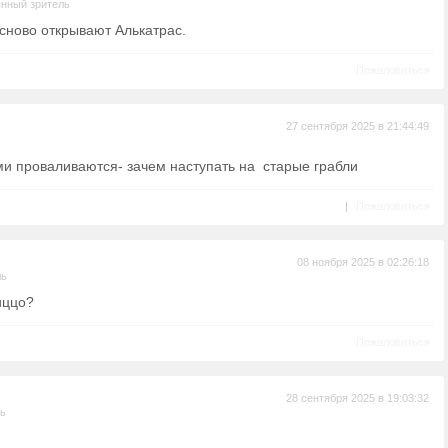
нный зритель
 сново открывают Алькатрас.
Пожаловаться
27 сентября 2025 в 21:44:49
и проваливаются- зачем наступать на старые грабли
|
Пожаловаться
08 ноября 2025 в 02:26:18
ль
иццо?
Пожаловаться
28 сентября 2025 в 19:03:32
ль