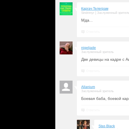
Каргач Телеграм
|
Sindrimyr
Заслуженный зрител
Мда...
Ответить
nigeljade
Заслуженный зритель
Две девицы на кадре с А
Ответить
Allanium
Заслуженный зритель
Боевая баба, боевой кар
Ответить
Stas Black