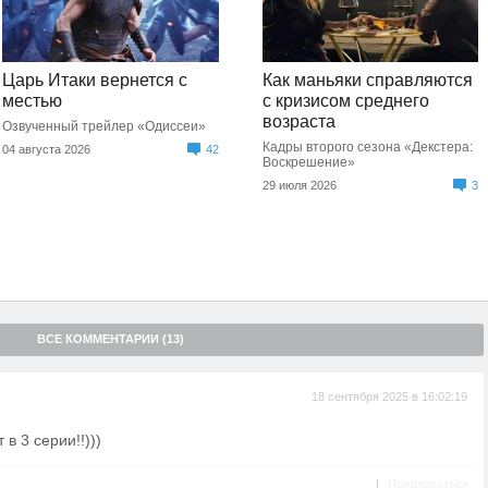
Царь Итаки вернется с
Как маньяки справляются
местью
с кризисом среднего
возраста
Озвученный трейлер «Одиссеи»
Кадры второго сезона «Декстера:
04 августа 2026
42
Воскрешение»
29 июля 2026
3
ВСЕ КОММЕНТАРИИ (13)
18 сентября 2025 в 16:02:19
в 3 серии!!)))
|
Пожаловаться