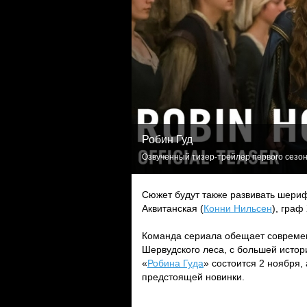
Робин Гуд
Озвученный тизер-трейлер первого сезона
Сюжет будут также развивать шери
Аквитанская (
Конни Нильсен
), граф
Команда сериала обещает современ
Шервудского леса, с большей истор
«
Робина Гуда
» состоится 2 ноября,
предстоящей новинки.