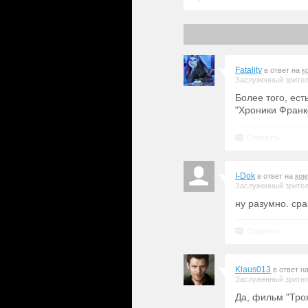
Fatality
в ответ на
к
Заслуженный зрите
Более того, ест
"Хроники Франк
Ответить
I-Dok
в ответ на
ком
Заслуженный зрите
ну разумно. ср
Ответить
Klaus013
в ответ н
Заслуженный зрите
Да, фильм "Тро