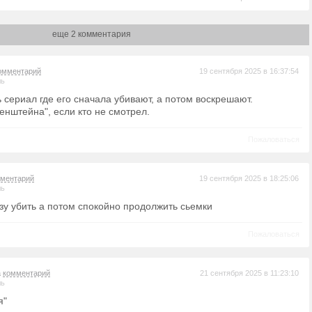
еще 2 комментария
омментарий
19 сентября 2025 в 16:37:54
ль
ь сериал где его сначала убивают, а потом воскрешают.
енштейна", если кто не смотрел.
Пожаловаться
ментарий
19 сентября 2025 в 18:25:06
ль
азу убить а потом спокойно продолжить сьемки
Пожаловаться
а
комментарий
21 сентября 2025 в 11:23:10
ль
я"