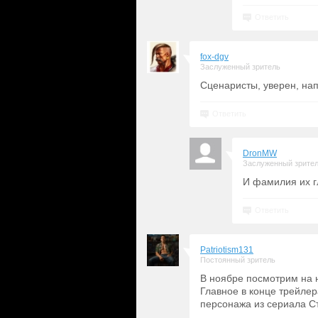
Ответить
fox-dgv
Заслуженный зритель
Сценаристы, уверен, нап
Ответить
DronMW
Заслуженный зрите
И фамилия их г
Ответить
Patriotism131
Постоянный зритель
В ноябре посмотрим на н
Главное в конце трейле
персонажа из сериала С