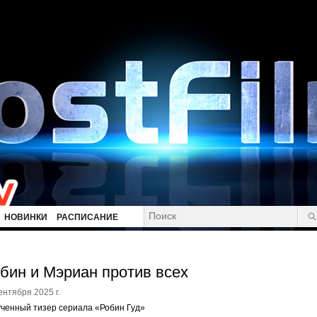
НОВИНКИ
РАСПИСАНИЕ
бин и Мэриан против всех
ентября 2025 г.
ченный тизер сериала «Робин Гуд»