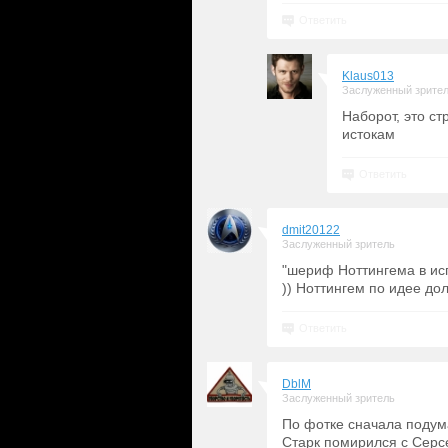
Ответить
Klaus013
Заслуженный зрите
Наборот, это ст
истокам
Ответить
dmit20122
Заслуженный зритель
"шериф Ноттингема в ис
)) Ноттингем по идее дол
Ответить
DblM
Заслуженный зритель
По фотке сначала подума
Старк помирился с Серсе