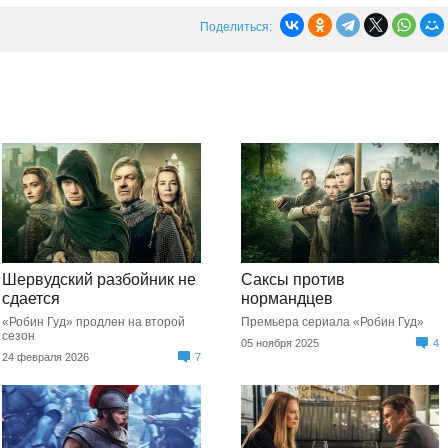
Поделиться:
Шервудский разбойник не
Саксы против
сдается
нормандцев
«Робин Гуд» продлен на второй
Премьера сериала «Робин Гуд»
сезон
05 ноября 2025
4
24 февраля 2026
7