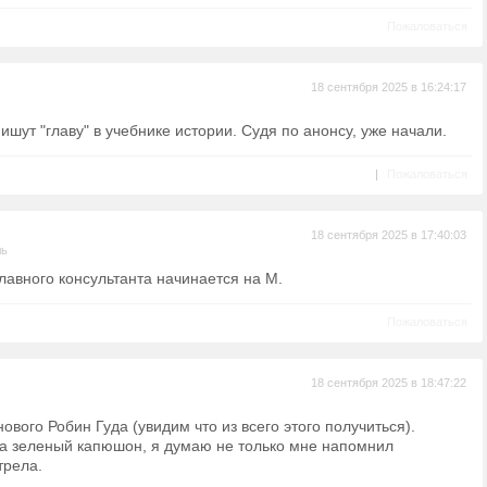
Пожаловаться
18 сентября 2025 в 16:24:17
ишут "главу" в учебнике истории. Судя по анонсу, уже начали.
|
Пожаловаться
18 сентября 2025 в 17:40:03
ль
лавного консультанта начинается на М.
Пожаловаться
18 сентября 2025 в 18:47:22
ового Робин Гуда (увидим что из всего этого получиться).
ра зеленый капюшон, я думаю не только мне напомнил
трела.