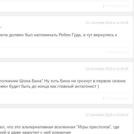
|
Пожаловаться
21 сентября 2025 в 11:24:45
ль
рела должен был напоминать Робин Гуда, а тут вернулись к
Пожаловаться
19 сентября 2025 в 10:49:38
полнении Шона Бина" Ну хоть Бина не грохнут в первом сезоне
жен будет быть до конца как главный антагонист )
|
Пожаловаться
27 сентября 2025 в 10:34:34
л, что это альтернативная вселенная "Игры престолов", где
ей и даже закрутил с ней романчик