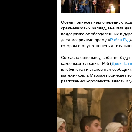
Осень принесет нам очередную ада
средневековых баллад, чье имя дав
поддерживают обездоленных и дура
десятисерийную драму «
Робин Гуд
»
котором станут отношения титульно
Согласно синопсису, события будут
саксонского лесника Роб (
Джек Патт
влюбляются и становятся сообщника
мятежников, а Мэриан проникает во
разложению королевской власти и у