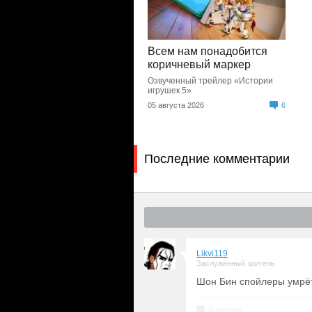
Всем нам понадобится
коричневый маркер
Озвученный трейлер «Истории
игрушек 5»
05 августа 2026
6
Последние комментарии
Likvi119
Заслуженный зритель
Шон Бин спойлеры умрёт 
Ответить