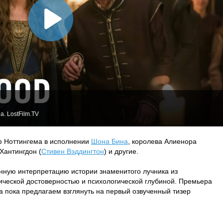
. LostFilm.TV
ф Ноттингема в исполнении
Шона Бина
, королева Алиенора
 Хантингдон (
Стивен Вэддингтон
) и другие.
ную интерпретацию истории знаменитого лучника из
ической достоверностью и психологической глубиной. Премьера
 а пока предлагаем взглянуть на первый озвученный тизер