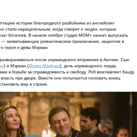
птацию истории благородного разбойника из английских
но стало нарицательным, когда говорят о людях, которые
чат богатеев. В начале ноября студия MGM+ начнет выпускать
 — захватывающее романтическое приключение, акцентом в
го героя и девы Мэриан.
 разворачиваться после нормандского вторжения в Англию. Сын
ен
) и Мэриан (
Лорен МакКуин
), дочь нормандского лорда,
ми в борьбе за справедливость и свободу. Роб возглавляет банду
 власть при дворе. Вместе они попытаются положить конец
становить мир в стране.