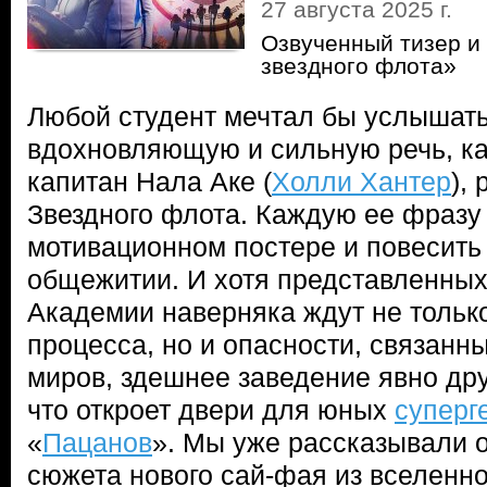
27 августа 2025 г.
Озвученный тизер и
звездного флота»
Любой студент мечтал бы услышать
вдохновляющую и сильную речь, ка
капитан Нала Аке (
Холли Хантер
),
Звездного флота. Каждую ее фразу
мотивационном постере и повесить 
общежитии. И хотя представленных
Академии наверняка ждут не тольк
процесса, но и опасности, связанн
миров, здешнее заведение явно др
что откроет двери для юных
суперг
«
Пацанов
». Мы уже рассказывали 
сюжета нового сай-фая из вселенн