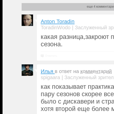
еще 4 комментари
Anton Toradin
|
ToradinWodo
Заслуженный зр
какая разница,закроют 
сезона.
Ответить
Илья
в ответ на
комментарий
|
spigaara
Заслуженный зрител
как показывает практика
пару сезонов скорее всег
было с дискавери и стр
хотя второй еще более 