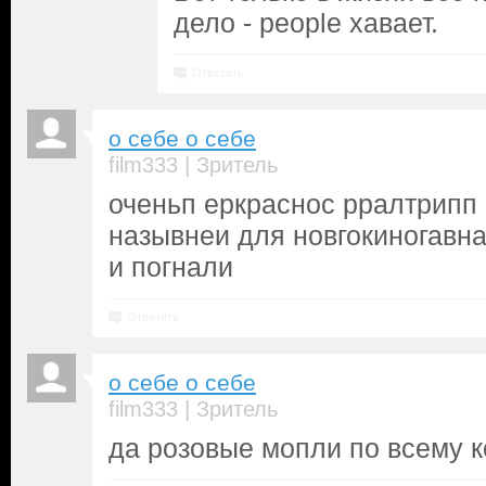
дело - people хавает.
Ответить
о себе о себе
|
film333
Зритель
оченьп еркраснос рралтрипп
назывнеи для новгокиногавна
и погнали
Ответить
о себе о себе
|
film333
Зритель
да розовые мопли по всему 