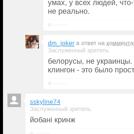
умах, у всех людей, что
не реально.
Ответить
dm_joker
в ответ на
коммента
Заслуженный зритель
белорусы, не украинцы.
клингон - это было прос
Ответить
sskyline74
Заслуженный зритель
йобанi кринж
Ответить