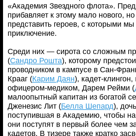
«Академия Звездного флота». Пред
прибавляет к этому мало нового, но
представить героев, с которыми мы
приключение.
Среди них — сирота со сложным 
(
Сандро Рошта
), которому предсто
проводником в кампусе в Сан-Фран
Крааг (
Карим Даян
), кадет-клингон
офицером-медиком, Дарем Рейми (
малоопытный капитан из богатой се
Дженезис Лит (
Белла Шепард
), доч
поступившая в Академию, чтобы най
они поступят в первый более чем за
кадетов. В тизере также кратко зас