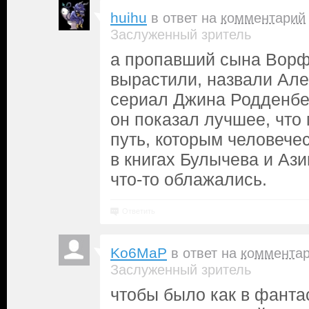
huihu
в ответ на
комментарий
Заслуженный зритель
а пропавший сына Ворф
вырастили, назвали Але
сериал Джина Родденбер
он показал лучшее, что
путь, которым человечес
в книгах Булычева и Ази
что-то облажались.
Ответить
Ko6MaP
в ответ на
коммента
Заслуженный зритель
чтобы было как в фанта