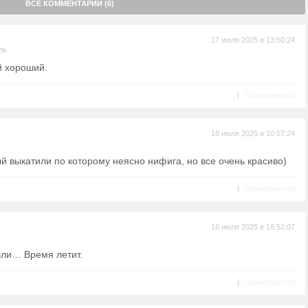
ВСЕ КОММЕНТАРИИ (6)
17 июля 2025 в 13:50:24
ль
й хороший.
|
Пожаловаться
18 июля 2025 в 10:57:24
 выкатили по которому неясно нифига, но все очень красиво)
|
Пожаловаться
18 июля 2025 в 18:52:07
шли… Время летит.
|
Пожаловаться