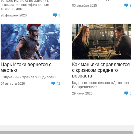
Те, кого ИИ пока не заменит,
высказали свое «фи» новым
03 декабря 2025
9
технологиям
28 февраля 2026
3
Царь Итаки вернется с
Как маньяки справляются
местью
с кризисом среднего
возраста
Озвученный трейлер «Одиссеи»
Кадры второго сезона «Декстера:
04 августа 2026
42
Воскрешение»
29 июля 2026
3