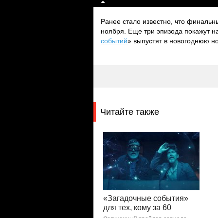
Ранее стало известно, что финальн
ноября. Еще три эпизода покажут н
событий
» выпустят в новогоднюю но
Читайте также
«Загадочные события»
для тех, кому за 60