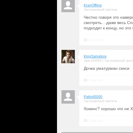
KranOffline
Заслуженный зритель
Честно говоря это навер
смотреть....даже весь С
подходит к концу, но эт
Ответить
KingSalvatore
|
viper150000
Заслуженный зрит
Дочка уматурман секси
Ответить
Patriot5000
Заслуженный зритель
Хокинс? хорошо что не Х
Ответить