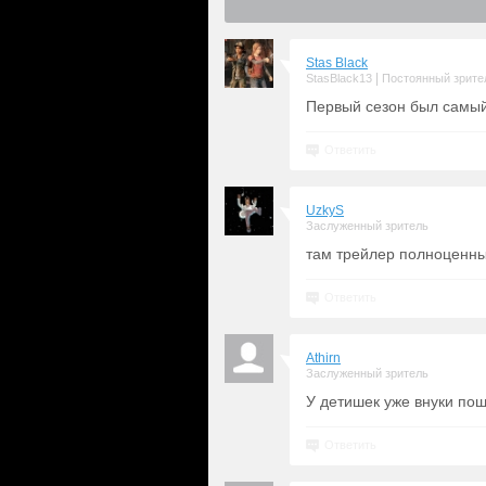
Stas Black
|
StasBlack13
Постоянный зрите
Первый сезон был самы
Ответить
UzkyS
Заслуженный зритель
там трейлер полноценный
Ответить
Athirn
Заслуженный зритель
У детишек уже внуки по
Ответить