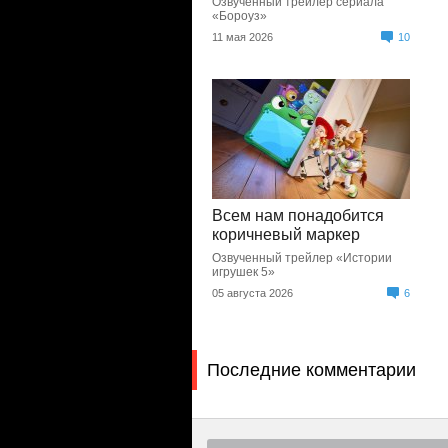
Озвученный трейлер сериала
«Бороуз»
11 мая 2026
10
Всем нам понадобится
коричневый маркер
Озвученный трейлер «Истории
игрушек 5»
05 августа 2026
6
Последние комментарии