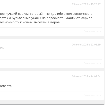
19 июля 2025 в 19:20:27
ное лучший сериал который я когда либо имел возможность
партак и Бульварные ужасы не пересилят....Жаль что сериал
о возможность к новым высотам актеров!
|
Пожаловаться
20 июля 2025 в 22:05:59
ель
|
Пожаловаться
24 июля 2025 в 14:07:34
огвартс
|
Пожаловаться