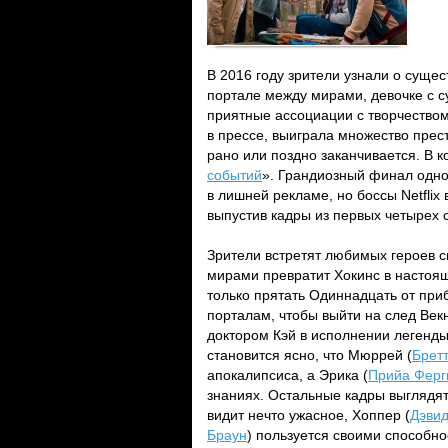
В 2016 году зрители узнали о сущес
портале между мирами, девочке с 
приятные ассоциации с творчество
в прессе, выиграла множество прест
рано или поздно заканчивается. В к
событий
». Грандиозный финал одно
в лишней рекламе, но боссы Netflix
выпустив кадры из первых четырех 
Зрители встретят любимых героев с
мирами превратит Хокинс в настоя
только прятать Одиннадцать от при
порталам, чтобы выйти на след Век
доктором Кэй в исполнении легенд
становится ясно, что Мюррей (
Брет
апокалипсиса, а Эрика (
Прийа Ферг
знаниях. Остальные кадры выглядя
видит нечто ужасное, Хоппер (
Дэви
Браун
) пользуется своими способно