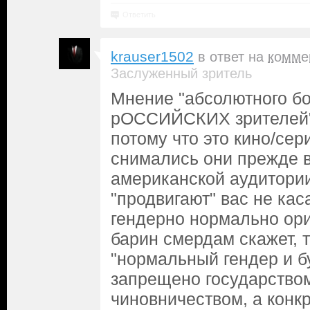
Ответить
krauser1502
в ответ на
комме
Заслуженный зритель
Мнение "абсолютного б
рОССИЙСКИХ зрителей" 
потому что это кино/се
снимались они прежде в
американской аудитории
"продвигают" вас не кас
гендерно нормально ор
барин смердам скажет, т
"нормальный гендер и б
запрещено государством
чиновничеством, а конк