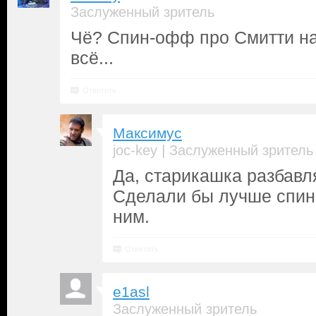
Заслуженный зритель
Чё? Спин-офф про Смитти над
всё...
Ответить
Максимус
|
joc-key
Заслуженный зритель
Да, старикашка разбавля
Сделали бы лучше спи
ним.
Ответить
e1asl
Заслуженный зритель