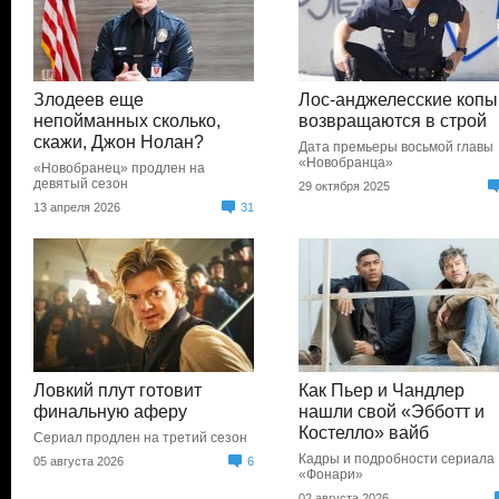
Злодеев еще
Лос-анджелесские копы
непойманных сколько,
возвращаются в строй
скажи, Джон Нолан?
Дата премьеры восьмой главы
«Новобранца»
«Новобранец» продлен на
девятый сезон
29 октября 2025
13 апреля 2026
31
Ловкий плут готовит
Как Пьер и Чандлер
финальную аферу
нашли свой «Эбботт и
Костелло» вайб
Сериал продлен на третий сезон
Кадры и подробности сериала
05 августа 2026
6
«Фонари»
02 августа 2026