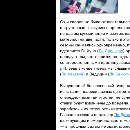
Ох и споров же было относительно 
погруженные в закулисье проекта з
не дав им кульминации и возможност
материал на две части, только в эт
сезоны снимались одновременно, пу
идеалиста Ги Хуна (
Ли Джон-джэ
) о
правду о том, что творится на отда
со второстепенными приглянувшими
ри
), ведь в конце тизера мы слыши
(
Ви Ха-джун
) и Ведущий (
Ли Бён-хо
Выпущенный бессловесный тизер да
испытания, шарики разных цветов, к
очередной визит вип-гостей, не су
ставки будут взвинчены до предела
заработок и их готовность жертвов
Главная звезда и продюсер
Ли Джон
шокирующим и эмоционально тяжелы
— в прошлый раз им не хватило жест