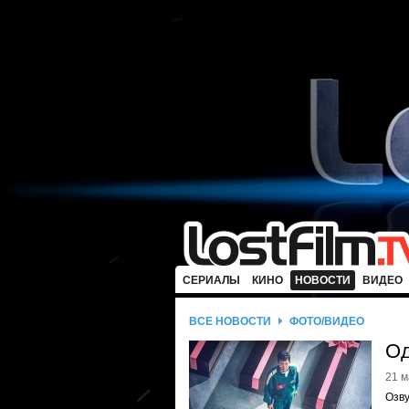
СЕРИАЛЫ
КИНО
НОВОСТИ
ВИДЕО
ВСЕ НОВОСТИ
ФОТО/ВИДЕО
Од
21 м
Озву