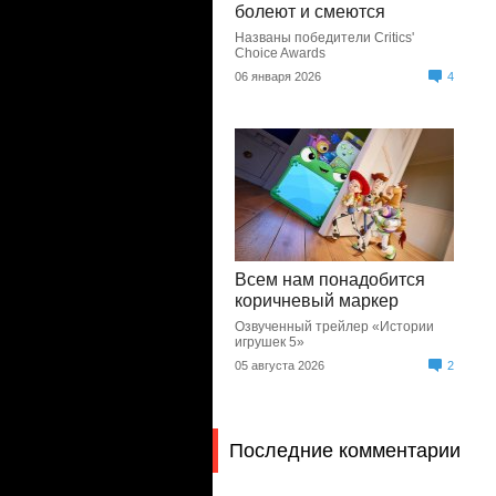
болеют и смеются
Названы победители Critics'
Choice Awards
06 января 2026
4
Всем нам понадобится
коричневый маркер
Озвученный трейлер «Истории
игрушек 5»
05 августа 2026
2
Последние комментарии