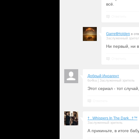
всё.
Ответить
GarrettHolden
в от
Заслуженный зрите
Ни первый, ни в
Ответить
Добрый Иноагент
|
6o4ka
Заслуженный зритель
Этот сериал - тот случай
Ответить
†...Whispers In The Dark...†™
Заслуженный зритель
А прикиньте, в итоге баб