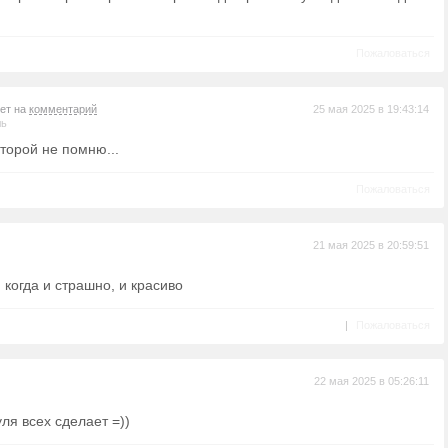
Пожаловаться
вет на
комментарий
25 мая 2025 в 19:43:14
ль
торой не помню...
Пожаловаться
21 мая 2025 в 20:59:51
, когда и страшно, и красиво
|
Пожаловаться
22 мая 2025 в 05:26:11
уля всех сделает =))