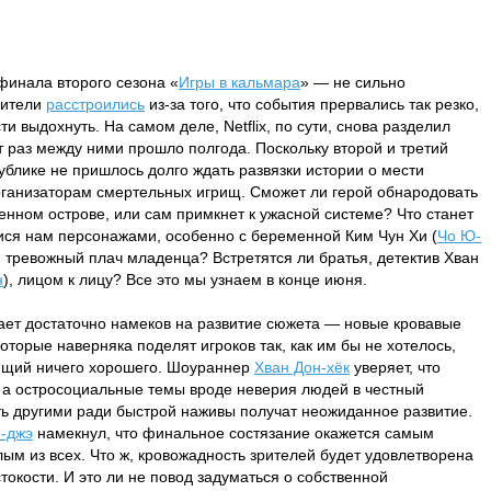
финала второго сезона «
Игры в кальмара
» — не сильно
рители
расстроились
из-за того, что события прервались так резко,
и выдохнуть. На самом деле, Netflix, по сути, снова разделил
от раз между ними прошло полгода. Поскольку второй и третий
блике не пришлось долго ждать развязки истории о мести
рганизаторам смертельных игрищ. Сможет ли герой обнародовать
ленном острове, или сам примкнет к ужасной системе? Что станет
ся нам персонажами, особенно с беременной Ким Чун Хи (
Чо Ю-
м тревожный плач младенца? Встретятся ли братья, детектив Хван
н
), лицом к лицу? Все это мы узнаем в конце июня.
ет достаточно намеков на развитие сюжета — новые кровавые
оторые наверняка поделят игроков так, как им бы не хотелось,
лящий ничего хорошего. Шоураннер
Хван Дон-хёк
уверяет, что
, а остросоциальные темы вроде неверия людей в честный
ать другими ради быстрой наживы получат неожиданное развитие.
-джэ
намекнул, что финальное состязание окажется самым
м из всех. Что ж, кровожадность зрителей будет удовлетворена
окости. И это ли не повод задуматься о собственной