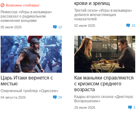
крови и зрелищ
Возможны спойлеры!
Третий сезон «Игры в кальмара»
Режиссер «Игры в кальмара»
добился впечатляющих
рассказал о радикальном
показателей
изменении концовки
02 июля 2025
15
05 июля 2025
10
Царь Итаки вернется с
Как маньяки справляются
местью
с кризисом среднего
возраста
Озвученный трейлер «Одиссеи»
Кадры второго сезона «Декстера:
04 августа 2026
29
Воскрешение»
29 июля 2026
3