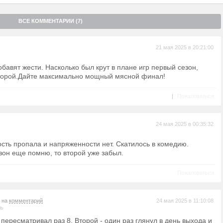
ВСЕ КОММЕНТАРИИ (7)
21 мая 2025 в 20:21:00
бавят жести. Насколько был крут в плане игр первый сезон,
второй.Дайте максимально мощный мясной финал!
|
Пожаловаться
24 мая 2025 в 00:35:32
ость пропала и напряженности нет. Скатилось в комедию.
зон еще помню, то второй уже забыл.
Пожаловаться
т на
комментарий
24 мая 2025 в 11:10:08
ль
пересматривал раз 8. Второй - один раз глянул в день выхода и