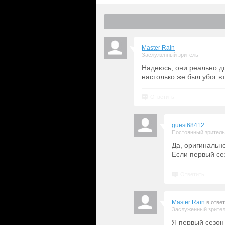
Master Rain
Заслуженный зритель
Надеюсь, они реально до
настолько же был убог 
Ответить
guest68412
Постоянный зритель
Да, оригинальн
Если первый се
Ответить
Master Rain
в отве
Заслуженный зрите
Я первый сезон 