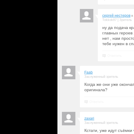
сергей нестеров
в
|
Tokkok87
Зритель
ну да подача к
главных героев 
нет , нам прост
тебе нужен в сп
Ответить
Faab
Заслуженный зритель
Когда же они уже оконча
оригинала?
Ответить
zaxari
Заслуженный зритель
Кстати, уже идут съёмки