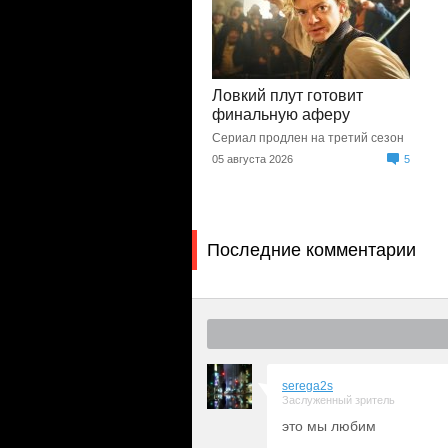
Ловкий плут готовит
финальную аферу
Сериал продлен на третий сезон
05 августа 2026
5
Последние комментарии
serega2s
Заслуженный зритель
это мы любим