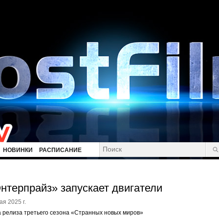
НОВИНКИ
РАСПИСАНИЕ
нтерпрайз» запускает двигатели
ая 2025 г.
 релиза третьего сезона «Странных новых миров»