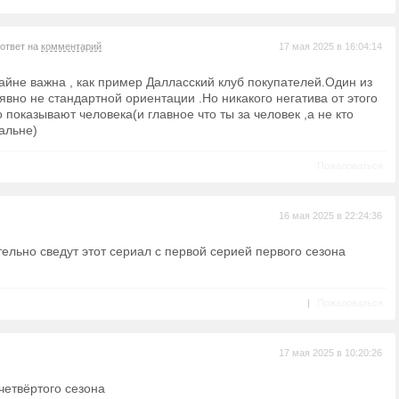
 ответ на
комментарий
17 мая 2025 в 16:04:14
райне важна , как пример Далласский клуб покупателей.Один из
явно не стандартной ориентации .Но никакого негатива от этого
о показывают человека(и главное что ты за человек ,а не кто
альне)
Пожаловаться
16 мая 2025 в 22:24:36
тельно сведут этот сериал с первой серией первого сезона
|
Пожаловаться
17 мая 2025 в 10:20:26
 четвёртого сезона