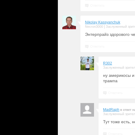
Ответить
Nikolay Kassyanchuk
|
Necron3000
Заслуженный зрит
Энтерпрайз здорового че
Ответить
R302
Заслуженный зрите
ну америкосы и 
трампа
Ответить
MadRaph
в ответ 
Заслуженный зрите
Тут тоже есть, 
Ответить