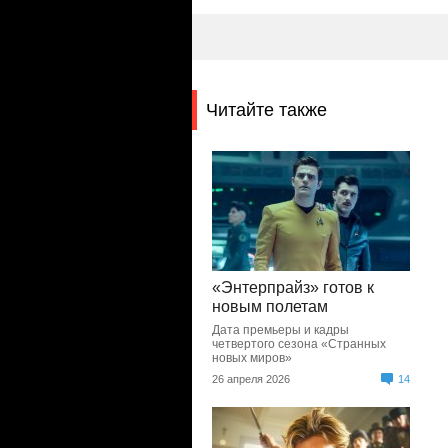
Читайте также
«Энтерпрайз» готов к
новым полетам
Дата премьеры и кадры
четвертого сезона «Странных
новых миров»
26 апреля 2026
14