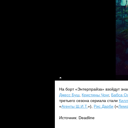
На борт «Энтерпрайза» взойдут зн
Джесс Буш
,
Кристины Чонг
,
Бабса О
третьего сезона сериала стали
Килл
«
Агенты Щ.И.Т.
»),
Рис Дарби
(«
Лемо
Источник: Deadline