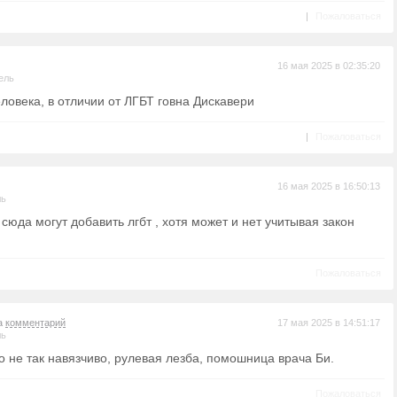
|
Пожаловаться
16 мая 2025 в 02:35:20
ель
ловека, в отличии от ЛГБТ говна Дискавери
|
Пожаловаться
16 мая 2025 в 16:50:13
ль
сюда могут добавить лгбт , хотя может и нет учитывая закон
Пожаловаться
на
комментарий
17 мая 2025 в 14:51:17
ль
но не так навязчиво, рулевая лезба, помошница врача Би.
Пожаловаться