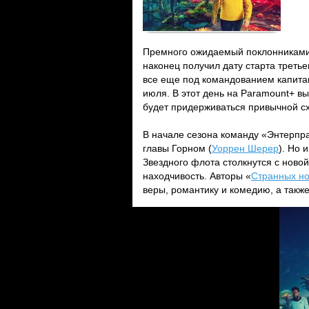
Премного ожидаемый поклонниками
наконец получил дату старта треть
все еще под командованием капита
июля. В этот день на Paramount+ 
будет придерживаться привычной с
В начале сезона команду «Энтерпр
главы Горном (
Уоррен Шерер
). Но 
Звездного флота столкнутся с новой
находчивость. Авторы «
Странных н
веры, романтику и комедию, а такж