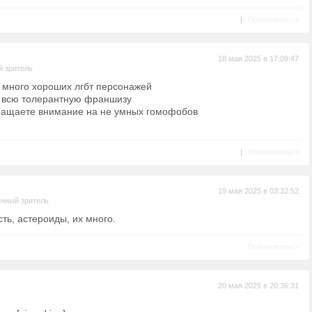
|
Пожаловаться
18 мая 2025 в 17:09:47
 зритель
т много хороших лгбт персонажей
ю всю толерантную франшизу
бращаете внимание на не умных гомофобов
|
Пожаловаться
19 мая 2025 в 03:32:52
нный зритель
сть, астероиды, их много.
Пожаловаться
20 мая 2025 в 20:36:31