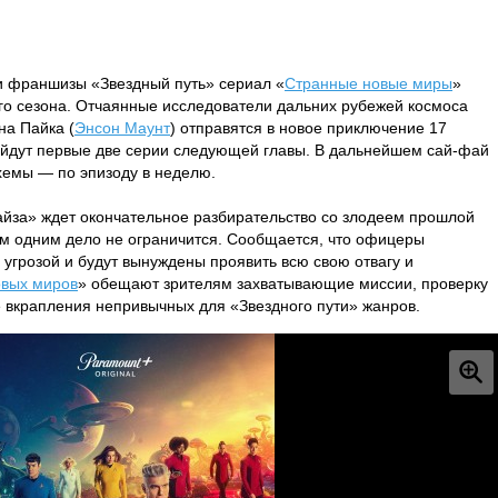
 франшизы «Звездный путь» сериал «
Странные новые миры
»
его сезона. Отчаянные исследователи дальних рубежей космоса
на Пайка (
Энсон Маунт
) отправятся в новое приключение 17
выйдут первые две серии следующей главы. В дальнейшем сай-фай
хемы — по эпизоду в неделю.
айза» ждет окончательное разбирательство со злодеем прошлой
им одним дело не ограничится. Сообщается, что офицеры
 угрозой и будут вынуждены проявить всю свою отвагу и
овых миров
» обещают зрителям захватывающие миссии, проверку
е вкрапления непривычных для «Звездного пути» жанров.