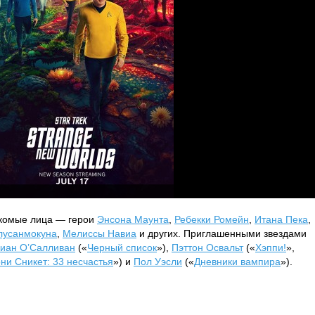
акомые лица — герои
Энсона Маунта
,
Ребекки Ромейн
,
Итана Пека
,
лусанмокуна
,
Мелиссы Навиа
и других. Приглашенными звездами
иан О’Салливан
(«
Черный список
»),
Пэттон Освальт
(«
Хэппи!
»,
ни Сникет: 33 несчастья
») и
Пол Уэсли
(«
Дневники вампира
»).