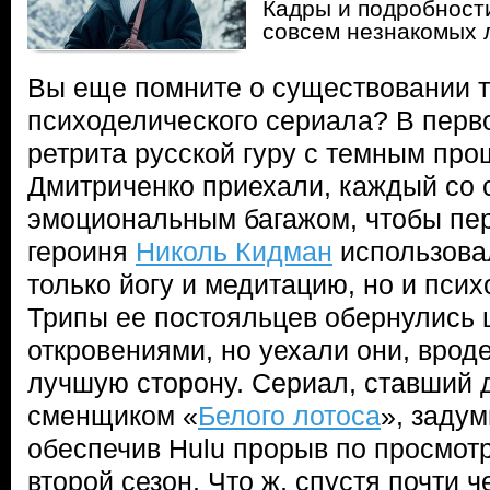
Кадры и подробност
совсем незнакомых
Вы еще помните о существовании та
психоделического сериала? В перво
ретрита русской гуру с темным п
Дмитриченко приехали, каждый со
эмоциональным багажом, чтобы пер
героиня
Николь Кидман
использова
только йогу и медитацию, но и псих
Трипы ее постояльцев обернулис
откровениями, но уехали они, врод
лучшую сторону. Сериал, ставший
сменщиком «
Белого лотоса
», задум
обеспечив Hulu прорыв по просмот
второй сезон. Что ж, спустя почти 