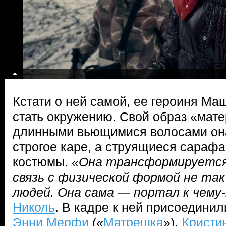
Кстати о ней самой, ее героиня Ма
стать окружению. Свой образ «мате
длинными вьющимися волосами он
строгое каре, а струящиеся сараф
костюмы.
«Она трансформируется
связь с физической формой не так 
людей. Она сама — портал к чему
Николь
. В кадре к ней присоедини
Энни Мерфи
(«
Матрешка
»),
Кристи