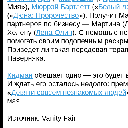
Мия»),
Мюррэй Бартлетт
(«
Белый л
(«
Дюна: Пророчество
»). Получит М
партнеров по бизнесу — Мартина (
Хелену (
Лена Олин
). С помощью пс
помогать своим подопечным раскрыв
Приведет ли такая передовая тера
Наверняка.
Кидман
обещает одно — это будет 
И ждать его осталось недолго: прем
«
Девяти совсем незнакомых людей
мая.
Источник: Vanity Fair