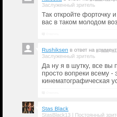
Заслуженный зритель
Так откройте форточку и
вас в таком молодом воз
Ответить
Rushiksen
в ответ на
коммент
Заслуженный зритель
Да ну я в шутку, все вы
просто вопреки всему - 
кинематографическая ус
Ответить
Stas Black
|
StasBlack13
Постоянный зрит