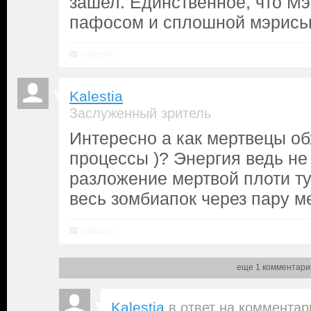
зашел. Единственное, что Мэ
пафосом и сплошной мэрис
Ответить
Kalestia
Заслуженный зритель
Интересно а как мертвецы об
процессы )? Энергия ведь не
разложение мертвой плоти т
весь зомбиапок через пару м
Ответить
еще 1 комментари
Kalestia
в ответ на
комментар