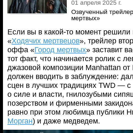
01 апреля 2025 г.
Озвученный трейлер
мертвых»
Если вы в какой-то момент решили
«
Ходячих мертвецов
», трейлер вто
оффа «
Город мертвых
» заставит в
тот факт, что начинается ролик с 
джазовой композиции Manhattan от 
должен вводить в заблуждение: да
сцен в лучших традициях TWD — с
о силе и власти, гнилозубыми сип
позерством и фирменными закидона
равно при этом любимца публики Ни
Морган
) и даже медведем.