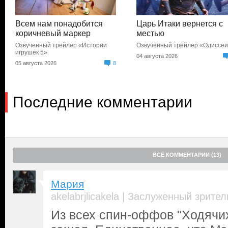
Всем нам понадобится
Царь Итаки вернется с
коричневый маркер
местью
Озвученный трейлер «Истории
Озвученный трейлер «Одиссе
игрушек 5»
04 августа 2026
05 августа 2026
8
Последние комментарии
ВСЕ КОММЕНТАРИИ (13)
Мария
|
akelabrjlicakela
Заслуженный зрител
Из всех спин-оффов "Ходячих