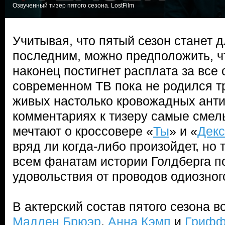
Озвученный тизер пятого сезона. LostFilm
Учитывая, что пятый сезон станет 
последним, можно предположить, ч
наконец постигнет расплата за все
современном ТВ пока не родился т
живых настолько кровожадных анти
комментариях к тизеру самые сме
мечтают о кроссовере «
Ты
» и «
Декс
вряд ли когда-либо произойдет, но
всем фанатам истории Голдберга п
удовольствия от проводов одиозного
В актерский состав пятого сезона 
Мадлен Брюэр
,
Анна Кэмп
и
Грифф