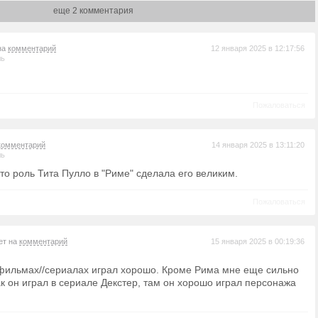
еще 2 комментария
на
комментарий
12 января 2025 в 12:17:56
ль
Пожаловаться
комментарий
14 января 2025 в 13:11:20
ль
то роль Тита Пулло в "Риме" сделала его великим.
Пожаловаться
ет на
комментарий
15 января 2025 в 00:19:36
 фильмах//сериалах играл хорошо. Кроме Рима мне еще сильно
ак он играл в сериале Декстер, там он хорошо играл персонажа