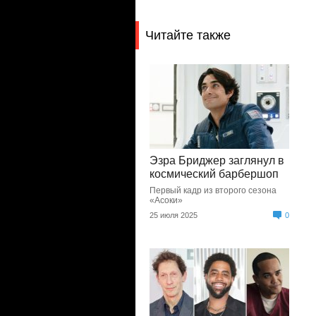
Читайте также
Эзра Бриджер заглянул в
космический барбершоп
Первый кадр из второго сезона
«Асоки»
25 июля 2025
0