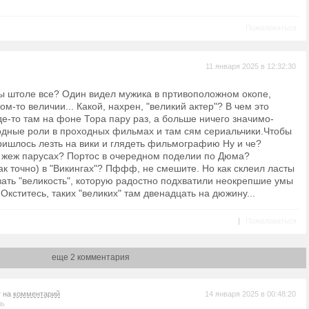
Пожаловаться
11 января 2025 в 12:32:30
ны штоле все? Один видел мужика в пртивоположном окопе,
ом-то величии... Какой, нахрен, "великий актер"? В чем это
е-то там на фоне Тора пару раз, а больше ничего значимо-
ходные роли в проходных фильмах и там сям сериальчики.Чтобы
ришлось лезть на вики и глядеть фильмографию Ну и че?
 жеж парусах? Портос в очередном поделии по Дюма?
к точно) в "Викингах"? Пффф, не смешите. Но как склеил ласты
вать "великость", которую радостно подхватили неокрепшие умы
. Окститесь, таких "великих" там двенадцать на дюжину...
|
Пожаловаться
еще 2 комментария
т на
комментарий
14 января 2025 в 00:48:20
ль