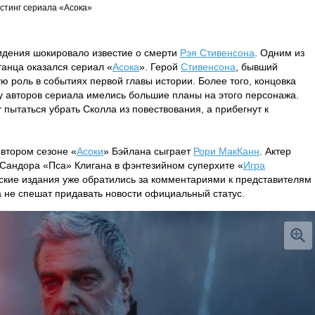
стинг сериала «Асока»
видения шокировало известие о смерти
Рэя Стивенсона
. Одним из
танца оказался сериал «
Асока
». Герой
Стивенсона
, бывший
ю роль в событиях первой главы истории. Более того, концовка
 у авторов сериала имелись большие планы на этого персонажа.
т пытаться убрать Сколла из повествования, а прибегнут к
втором сезоне «
Асоки
» Бэйлана сыграет
Рори МакКанн
. Актер
 Сандора «Пса» Клигана в фэнтезийном суперхите «
Игра
дские издания уже обратились за комментариями к представителям
ока не спешат придавать новости официальный статус.