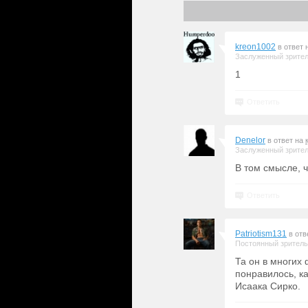
kreon1002
в ответ 
Заслуженный зрите
1
Ответить
Denelor
в ответ на
Заслуженный зрите
В том смысле, ч
Ответить
Patriotism131
в отв
Постоянный зритель
Та он в многих
понравилось, к
Исаака Сирко.