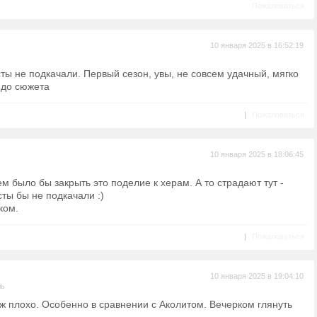
Пожаловаться
10 января 2025 в 16:52:19
ты не подкачали. Первый сезон, увы, не совсем удачный, мягко
, до сюжета
|
Пожаловаться
10 января 2025 в 18:06:45
было бы закрыть это поделие к херам. А то страдают тут -
сты бы не подкачали :)
иком.
|
Пожаловаться
10 января 2025 в 19:04:10
ль
уж плохо. Особенно в сравнении с Аколитом. Вечерком глянуть