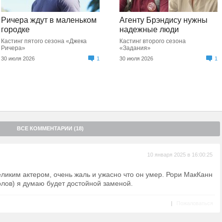
Ричера ждут в маленьком
Агенту Брэндису нужны
городке
надежные люди
Кастинг пятого сезона «Джека
Кастинг второго сезона
Ричера»
«Задания»
30 июля 2026
1
30 июля 2026
1
ВСЕ КОММЕНТАРИИ (18)
10 января 2025 в 16:00:25
ликим актером, очень жаль и ужасно что он умер. Рори МакКанн
олов) я думаю будет достойной заменой.
|
Пожаловаться