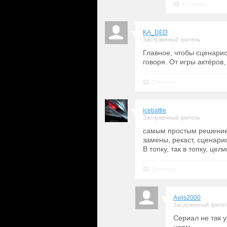
Ответить
KA_DED
Заслуженный зритель
Главное, чтобы сценарис
говоря. От игры актёров
Ответить
icebattle
Заслуженный зритель
самым простым решением 
замены, рекаст, сценари
В топку, так в топку, цел
Ответить
Aviis2000
Заслуженный зрите
Сериал не так 