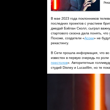
Река
В мае 2023 года поклонников теле
последних проектов с участием бри
джедай Бэйлан Сколл, сыграл важну
стартового сезона дала понять, что
Похоже, создатели «
Асоки
» не буду
рекастингу.
В Сети прошла информация, что во 
известен в первую очередь по роли
престолов
». Авторитетные голливу
студий Disney и Lucasfilm, но те п