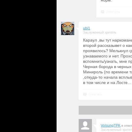
норм.
Ответить
ubi1
Заслуженный зритель
Караул ,вы тут наркома
второй рассказывет о как
проявилось? Мелькнул гд
узнаваемого и нет. Про
вспомнить/узнать, мне п
Черная борода в черных
Минироль (по времени та
,откуда-то начала всплы
в том числе и на Лосте..
Ответить
VolsungTPK
в отве
Заслуженный зрите