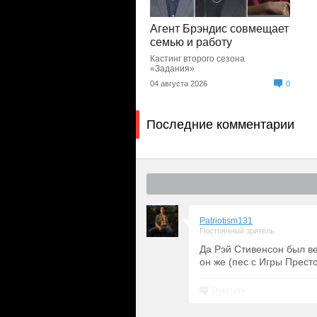
Агент Брэндис совмещает
семью и работу
Кастинг второго сезона
«Задания»
04 августа 2026
0
Последние комментарии
Patriotism131
Постоянный зритель
Да Рэй Стивенсон был ве
он же (пес с Игры Прест
Ответить