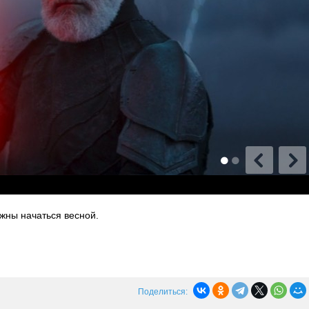
жны начаться весной.
Поделиться: