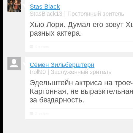
Stas Black
|
StasBlack13
Постоянный зритель
Хью Лори. Думал его зовут Хь
разных актера.
Ответить
Семен Зильберштерн
|
troll90
Заслуженный зритель
Эдельштейн актриса на троеч
Картонная, не выразительна
за бездарность.
Ответить