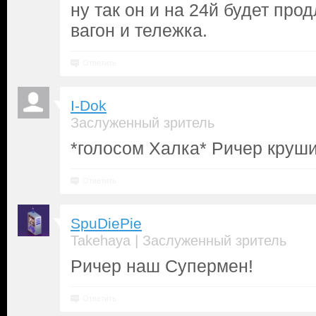
ну так он и на 24й будет про
вагон и тележка.
Ответить
I-Dok
Заслуженный зритель
*голосом Халка* Ричер круши
Ответить
SpuDiePie
|
Takehaya
Заслуженный зритель
Ричер наш Супермен!
Ответить