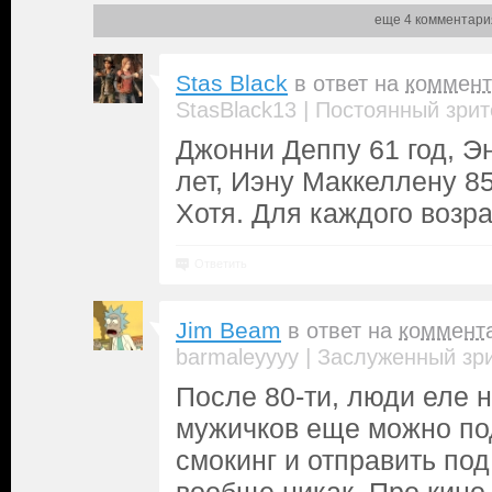
еще 4 комментари
Stas Black
в ответ на
коммент
|
StasBlack13
Постоянный зрит
Джонни Деппу 61 год, Э
лет, Иэну Маккеллену 85
Хотя. Для каждого возра
Ответить
Jim Beam
в ответ на
коммент
|
barmaleyyyy
Заслуженный зр
После 80-ти, люди еле 
мужичков еще можно под
смокинг и отправить по