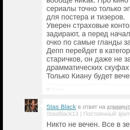
вообще никак. Про кино
сериалы точно только э
для постера и тизеров.
Уверен страховые конто
задирают, а перед нача
очко по самые гланды за
Депп перейдет в катего
старичков, он даже не з
драмматических скуфах 
Только Киану будет вече
Ответить
Stas Black
в ответ на
коммент
|
StasBlack13
Постоянный зрит
Никто не вечен. Все в з