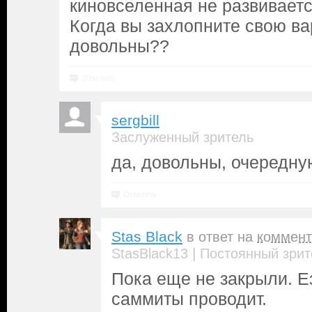
киновселенная не развиваетс
Когда вы захлопните свою ва
довольны??
Ответить
sergbill
Заслуженный зритель
да, довольны, очередну
Ответить
Stas Black
в ответ на
коммент
|
StasBlack13
Постоянный зрит
Пока еще не закрыли. Е
саммиты проводит.