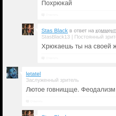
Похрюкай
Ответить
Stas Black
в ответ на
коммент
|
StasBlack13
Постоянный зрит
Хрюкаешь ты на своей 
Ответить
letatel
Заслуженный зритель
Лютое говнищще. Феодализм 
Ответить