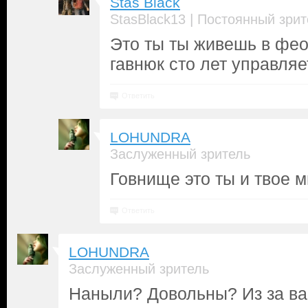
Stas Black
|
StasBlack13
Постоянный зрит
Это ты ты живешь в фео
гавнюк сто лет управляе
Ответить
LOHUNDRA
Заслуженный зритель
Говнище это ты и твое м
Ответить
LOHUNDRA
Заслуженный зритель
Наныли? Довольны? Из за ва