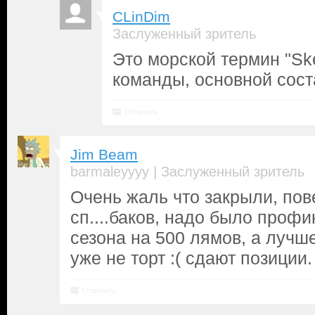
CLinDim
Заслуженный зритель
Это морской термин "Ske
команды, основной соста
Ответить
Jim Beam
|
barmaleyyyy
Заслуженный зритель
Очень жаль что закрыли, пов
сп....баков, надо было проф
сезона на 500 лямов, а лучш
уже не торт :( сдают позиции.
Ответить