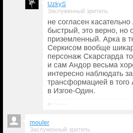
UzkyS
Заслуженный зритель
не согласен касательно
быстрый, это верно, но
приземленный. Арка в 
Серкисом вообще шика
персонаж Скарсгарда то
и сам Андор весьма хо
интересно наблюдать за 
трансформацией в того 
в Изгое-Один.
Ответить
mouler
Заслуженный зритель