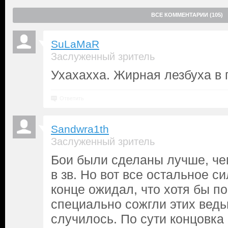
ВСЕ КОММЕНТАРИИ (105)
SuLaMaR
Заслуженный зритель
Ухахахха. Жирная лезбуха в п
Ответить
Sandwra1th
Заслуженный зритель
Бои были сделаны лучше, чем
в зв. Но вот все остальное с
конце ожидал, что хотя бы по
специально сожгли этих ведь
случилось. По сути концовка