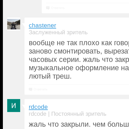
Ответить
chastener
Заслуженный зритель
вообще не так плохо как гово
заново смонтировать, вырезат
часовых серии. жаль что зак
музыкальное оформление на т
лютый треш.
Ответить
rdcode
|
rdcode
Постоянный зритель
жаль что закрыли. чем боль