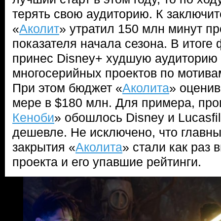
терять свою аудиторию. К заключи
«
Аколит
» утратил 150 млн минут пр
показателя начала сезона. В итоге
принес Disney+ худшую аудиторию 
многосерийных проектов по мотива
При этом бюджет «
Аколита
» оцени
мере в $180 млн. Для примера, про
Кеноби
» обошлось Disney и Lucasfi
дешевле. Не исключено, что главн
закрытия «
Аколита
» стали как раз 
проекта и его упавшие рейтинги.