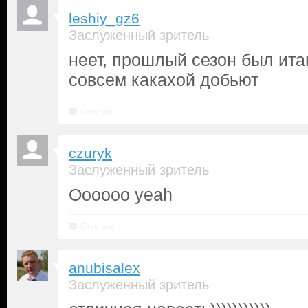
leshiy_gz6
Заслуженный зритель
неет, прошлый сезон был ита
совсем какахой добьют
Ответить
czuryk
Заслуженный зритель
Oooooo yeah
Ответить
anubisalex
Заслуженный зритель