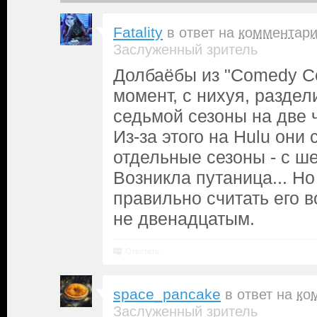
Fatality
в ответ на
комментар
Заслуженный зритель
Долбаёбы из "Comedy Ce
момент, с нихуя, раздел
седьмой сезоны на две ч
Из-за этого на Hulu они 
отдельные сезоны - с ше
Возникла путаница... Но
правильно считать его 
не двенадцатым.
Ответить
space_pancake
в ответ на
ко
Заслуженный зритель