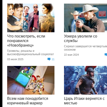
Что посмотреть, если
Уокера уволили со
понравился
службы
«Новобранец»
Сериал завершится четверты
сезоном
Громилы, решалы и
высокофункциональный социопат
22 мая 2024
03 июля 2025
11
Всем нам понадобится
Царь Итаки вернется с
коричневый маркер
местью