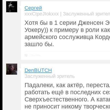
Сергей
|
xxxCtpeJIokxxx
Заслуженный зрите
Хотя бы в 1 серии Дженсен Э
Уокеру)) к примеру в роли ка
армейского сослуживца Корд
зашло бы.
Ответить
DenBUTCH
Заслуженный зритель
Падалеки, как актёр, перест
работать ещё в последних се
Сверхъестественного. А кат
не приносит никому творческ