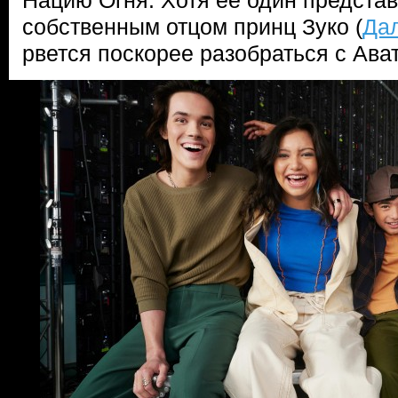
Нацию Огня. Хотя ее один представ
собственным отцом принц Зуко (
Да
рвется поскорее разобраться с Ава