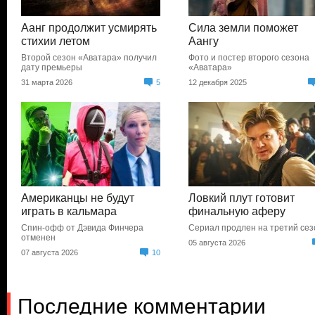
Аанг продолжит усмирять
Сила земли поможет
стихии летом
Аангу
Второй сезон «Аватара» получил
Фото и постер второго сезона
дату премьеры
«Аватара»
31 марта 2026
5
12 декабря 2025
Американцы не будут
Ловкий плут готовит
играть в кальмара
финальную аферу
Спин-офф от Дэвида Финчера
Сериал продлен на третий сез
отменен
05 августа 2026
07 августа 2026
10
Последние комментарии