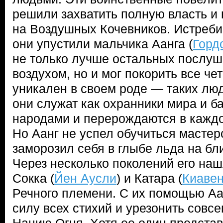
решили захватить полную власть и
на Воздушных Кочевников. Истребив
они упустили мальчика Аанга (
Горд
не только лучше остальных послуш
воздухом, но и мог покорить все че
уникален в своем роде — таких люд
они служат как охранники мира и 
народами и перерождаются в кажд
Но Аанг не успел обучиться мастерс
заморозил себя в глыбе льда на бл
Через несколько поколений его наш
Сокка (
Йен Аусли
) и Катара (
Киавен
Речного племени. С их помощью Аа
силу всех стихий и урезонить сов