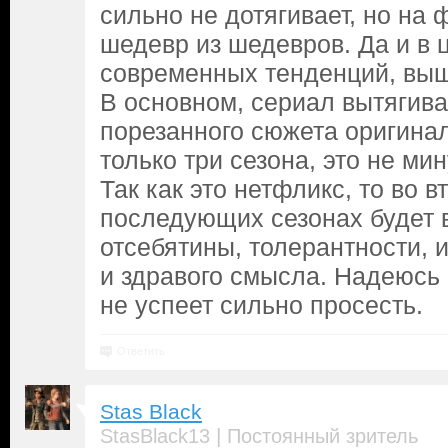
сильно не дотягивает, но на
шедевр из шедевров. Да и в 
современных тенденций, выш
В основном, сериал вытягива
порезанного сюжета оригинала
только три сезона, это не ми
Так как это нетфликс, то во в
последующих сезонах будет 
отсебятины, толерантности, 
и здравого смысла. Надеюсь ч
не успеет сильно просесть.
Ответить
Stas Black
|
StasBlack13
Постоянный зритель