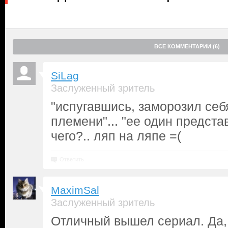
ВСЕ КОММЕНТАРИИ (6)
SiLag
Заслуженный зритель
"испугавшись, заморозил себя
племени"... "ее один представ
чего?.. ляп на ляпе =(
Ответить
MaximSal
Заслуженный зритель
Отличный вышел сериал. Да,