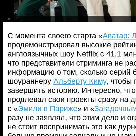
С момента своего старта «
Аватар: 
продемонстрировал высокие рейтинг
англоязычных шоу Netflix с 41,1 мл
что представители стриминга не р
информацию о том, сколько серий 
шоураннеру
Альберту Киму
, чтобы
завершить историю. Интересно, чт
продлевал свои проекты сразу на д
с «
Эмили в Париже
» и «
Загадочны
разу не заявлял, что этим дело и о
не стоит воспринимать это как дур
больше времени сериалу и не нужн