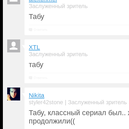
Заслуженный зритель
Табу
Ответить
XTL
Заслуженный зритель
табу
Ответить
Nikita
|
styler42stone
Заслуженный зритель
Табу, классный сериал был.. 
продолжили((