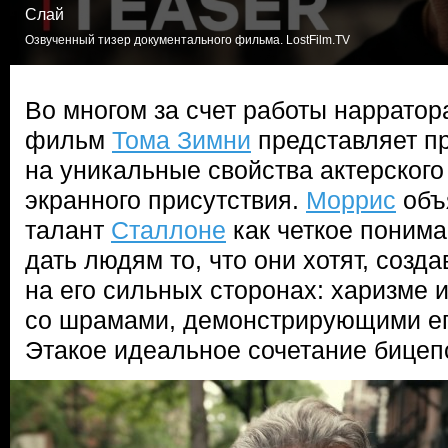
Слай
Озвученный тизер документального фильма. LostFilm.TV
Во многом за счет работы наррато
фильм
Тома Зимни
представляет п
на уникальные свойства актерског
экранного присутствия.
Моррис
объ
талант
Сталлоне
как четкое поним
дать людям то, что они хотят, созд
на его сильных сторонах: харизме 
со шрамами, демонстрирующими его
Этакое идеальное сочетание бицеп