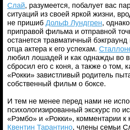
Слай
, разумеется, побалует вас п
ситуаций из своей яркой жизни, врод
не пришиб
Дольф Лундгрен
, однак
приправой фильма и отправной точк
останется травматичный бэкграунд 
отца актера к его успехам.
Сталлон
любил лошадей и как однажды во в
сбросил его с коня, а также о том, 
«Рокки» завистливый родитель пыт
собственный фильм о боксе.
И тем не менее перед нами не испо
психологизированный экскурс по и
«Рэмбо» и «Рокки», комментарии к 
Квентин Тарантино
, члены семьи Сл