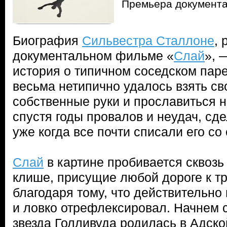
Премьера документ
Биография
Сильвестра Сталлоне
, 
документальном фильме «
Слай
», 
история о типичном соседском паре
весьма нетипично удалось взять св
собственные руки и прославиться на
спустя годы провалов и неудач, сде
уже когда все почти списали его со 
Слай
в картине пробивается сквоз
клише, присущие любой дороге к т
благодаря тому, что действительно
и ловко отрефлексировал. Начнем с
звезда Голливуда родилась в Адско