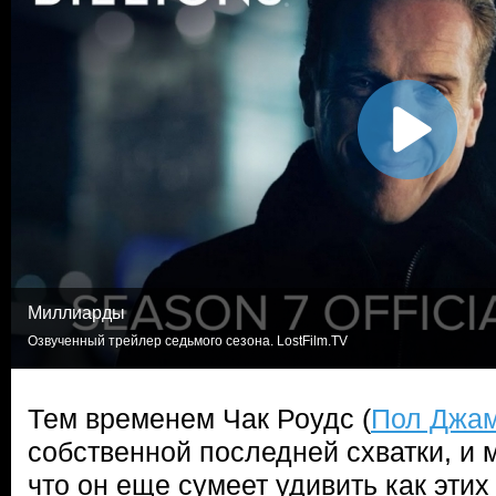
Миллиарды
Озвученный трейлер седьмого сезона. LostFilm.TV
Тем временем Чак Роудс (
Пол Джам
собственной последней схватки, и 
что он еще сумеет удивить как эти