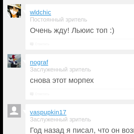
wldchic
Постоянный зритель
Очень жду! Льюис топ :)
Ответить
nograf
Заслуженный зритель
снова этот морпех
Ответить
vaspupkin17
Заслуженный зритель
Год назад я писал, что он во