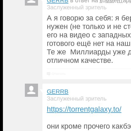
GERRB
в ответ на
комментар
Заслуженный зритель
А я говорю за себя: я бе
нужен (не только и не ст
его на видео с западных
готового ещё нет на наш
Те же Миллиарды уже да
отличном качестве.
Ответить
GERRB
Заслуженный зритель
https://torrentgalaxy.to/
они кроме прочего какб