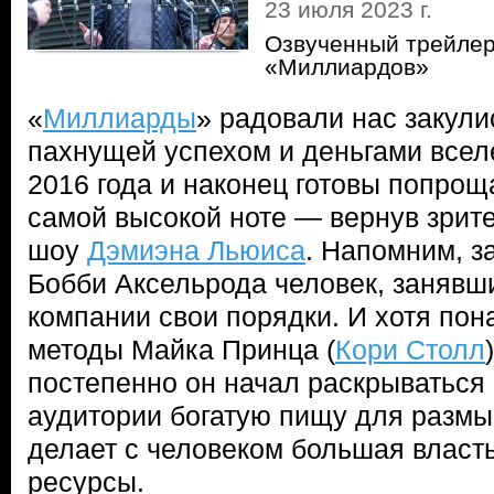
23 июля 2023 г.
Озвученный трейлер
«Миллиардов»
«
Миллиарды
» радовали нас закул
пахнущей успехом и деньгами всел
2016 года и наконец готовы попрощ
самой высокой ноте — вернув зрит
шоу
Дэмиэна Льюиса
. Напомним, з
Бобби Аксельрода человек, занявши
компании свои порядки. И хотя пон
методы Майка Принца (
Кори Столл
постепенно он начал раскрываться 
аудитории богатую пищу для размы
делает с человеком большая власт
ресурсы.