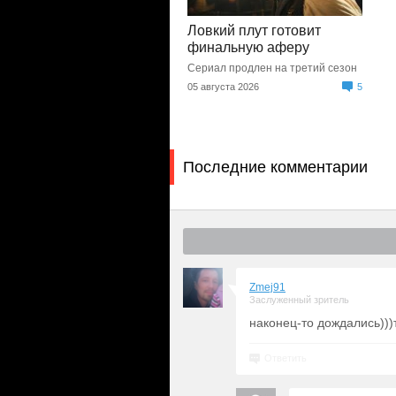
Ловкий плут готовит
финальную аферу
Сериал продлен на третий сезон
05 августа 2026
5
Последние комментарии
Zmej91
Заслуженный зритель
наконец-то дождались)))
Ответить