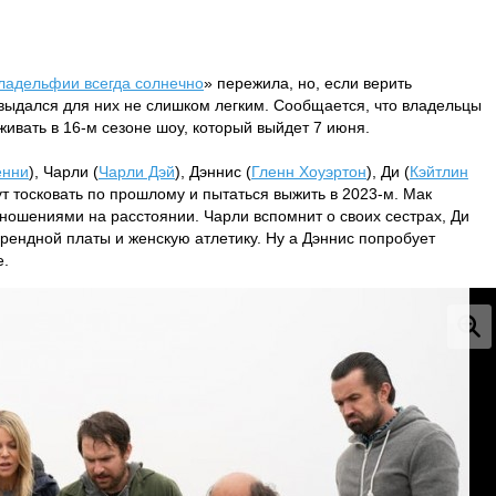
ладельфии всегда солнечно
» пережила, но, если верить
 выдался для них не слишком легким. Сообщается, что владельцы
живать в 16-м сезоне шоу, который выйдет 7 июня.
енни
), Чарли (
Чарли Дэй
), Дэннис (
Гленн Хоуэртон
), Ди (
Кэйтлин
ут тосковать по прошлому и пытаться выжить в 2023-м. Мак
тношениями на расстоянии. Чарли вспомнит о своих сестрах, Ди
арендной платы и женскую атлетику. Ну а Дэннис попробует
е.