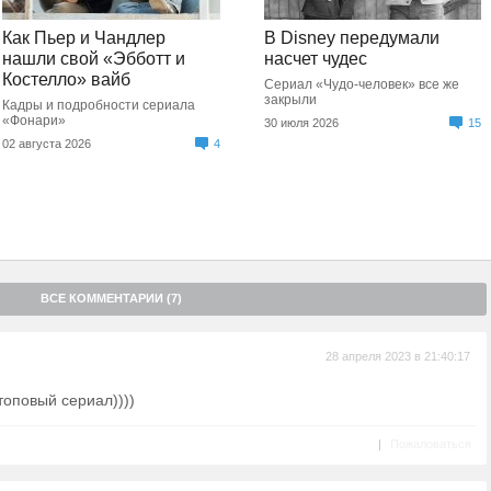
Как Пьер и Чандлер
В Disney передумали
нашли свой «Эбботт и
насчет чудес
Костелло» вайб
Сериал «Чудо-человек» все же
закрыли
Кадры и подробности сериала
«Фонари»
30 июля 2026
15
02 августа 2026
4
ВСЕ КОММЕНТАРИИ (7)
28 апреля 2023 в 21:40:17
топовый сериал))))
|
Пожаловаться