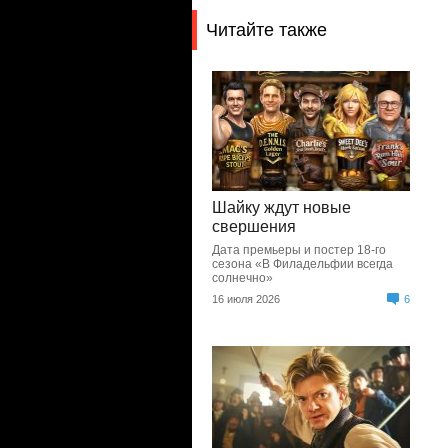
Читайте также
Шайку ждут новые
свершения
Дата премьеры и постер 18-го
сезона «В Филадельфии всегда
солнечно»
16 июля 2026
6