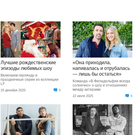
Лучшие рождественские
«Она приходила,
эпизоды любимых шоу
напивалась и отрубалась
— лишь бы остаться»
Включаем гирлянду и
праздничные серии из коллекции
Команда «В Филадельфии всегда
LF
солнечно» о шоу и отношениях
между актерами
25 декабря 2025
9
22 июля 2025
8