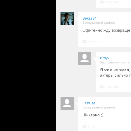
Ответить
Beks234
Заслуженный зритель
Офигенно жду возвраще
Ответить
kirdyk
Заслуженный зрите
Я уж и не ждал,
актёры сильно 
Ответить
FastCat
Заслуженный зритель
Шикарно ;)
Ответить