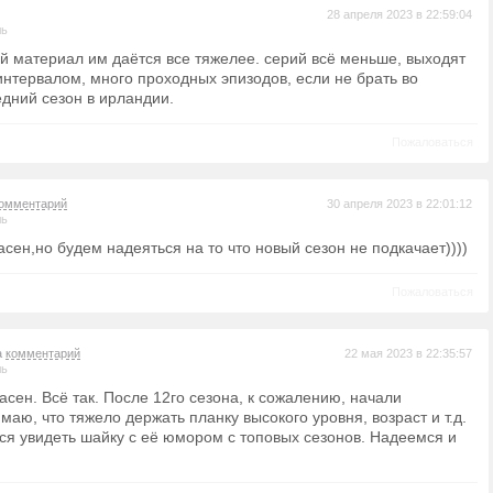
28 апреля 2023 в 22:59:04
ль
ый материал им даётся все тяжелее. серий всё меньше, выходят
интервалом, много проходных эпизодов, если не брать во
дний сезон в ирландии.
Пожаловаться
омментарий
30 апреля 2023 в 22:01:12
ль
сен,но будем надеяться на то что новый сезон не подкачает))))
Пожаловаться
а
комментарий
22 мая 2023 в 22:35:57
ль
сен. Всё так. После 12го сезона, к сожалению, начали
маю, что тяжело держать планку высокого уровня, возраст и т.д.
тся увидеть шайку с её юмором с топовых сезонов. Надеемся и