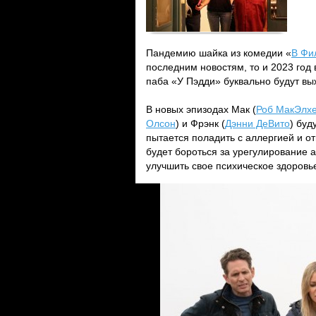
Пандемию шайка из комедии «
В Фи
последним новостям, то и 2023 год
паба «У Пэдди» буквально будут вы
В новых эпизодах Мак (
Роб МакЭлх
Олсон
) и Фрэнк (
Дэнни ДеВито
) буд
пытается поладить с аллергией и о
будет бороться за урегулирование 
улучшить свое психическое здоровь