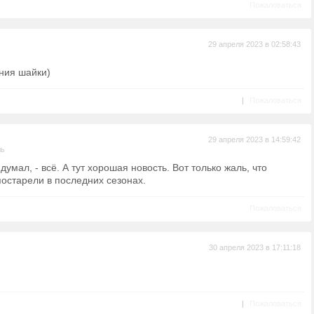
Пожаловаться
29 апреля 2023 в 02:58:43
ния шайки)
|
Пожаловаться
29 апреля 2023 в 14:59:42
ль
 думал, - всё. А тут хорошая новость. Вот только жаль, что
постарели в последних сезонах.
Пожаловаться
30 апреля 2023 в 17:11:18
|
Пожаловаться