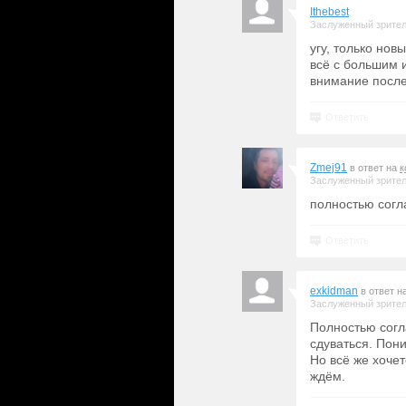
Ithebest
Заслуженный зрите
угу, только нов
всё с большим 
внимание после
Ответить
Zmej91
в ответ на
к
Заслуженный зрите
полностью согла
Ответить
exkidman
в ответ н
Заслуженный зрите
Полностью согла
сдуваться. Пони
Но всё же хоче
ждём.