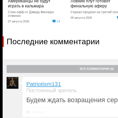
Американцы не будут
Ловкий плут готовит
играть в кальмара
финальную аферу
Спин-офф от Дэвида Финчера
Сериал продлен на третий сез
отменен
05 августа 2026
07 августа 2026
14
Последние комментарии
ВСЕ КОММЕНТАРИИ (9)
Patriotism131
Постоянный зритель
Будем ждать возращения се
Ответить