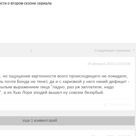
сти о втором сезоне сериала
1
Следующая страница
28 февраля 2023 в 10:03:09
, но ощущение картонности всего происходящего не покидало,
ль почти Бонда не тянет, да и с харизмой у него некий дефицит -
нылым выражением лица "ладно, раз уж заплатили, надо
", а из Хью Лори злодей вышел ну совсем беззубый.
|
Пожаловаться
еще 1 комментарий