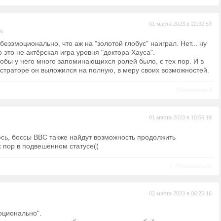
01 марта 2023 в 22:32:53
ль
и безэмоционально, что аж на "золотой глобус" наиграл. Нет... ну
о это не актёрская игра уровня "доктора Хауса".
тобы у него много запоминающихся ролей было, с тех пор. И в
траторе он выложился на полную, в меру своих возможностей.
Пожаловаться
01 марта 2023 в 18:56:19
сь, боссы BBC также найдут возможность продолжить
 пор в подвешенном статусе((
|
Пожаловаться
02 марта 2023 в 06:25:16
оционально".