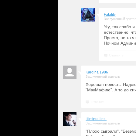
Fatality
Заслуженный зрите
Угу, так слабо 
естественно, чт
Просто, не то ч
Ночном Админис
Ответить
Kardinal1986
Заслуженный зритель
Хорошая новость. Надею
"МакМафию". А то до сих
Ответить
Hirsipuulintu
Заслуженный зритель
"Плохо сыграли". "Безэм