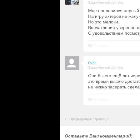
Заслуженный зритель
Мне понравился первый 
На игру актеров не жалую
Но это мелочи.
Впечатления уверенно п
С удовольствием посмотр
Ответить
0v3r
Заслуженный зритель
Они бы его ещё лет чере
это время вышло достат
не нужно засерать сдела
Ответить
Предыдущая страница
Оставьте Ваш комментарий: