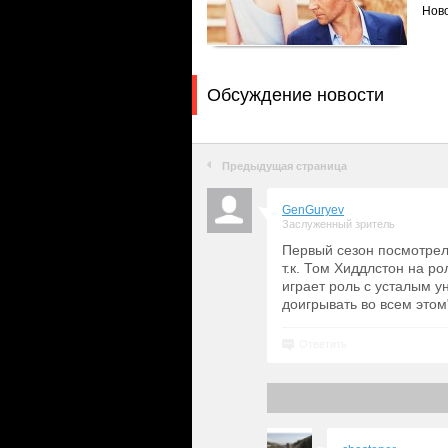
Ново
Обсуждение новости
Предыдущая страница
GenGuryev
Заслуженный зритель
Первый сезон посмотрел
т.к. Том Хиддлстон на ро
играет роль с усталым у
доигрывать во всем этом
Ответить