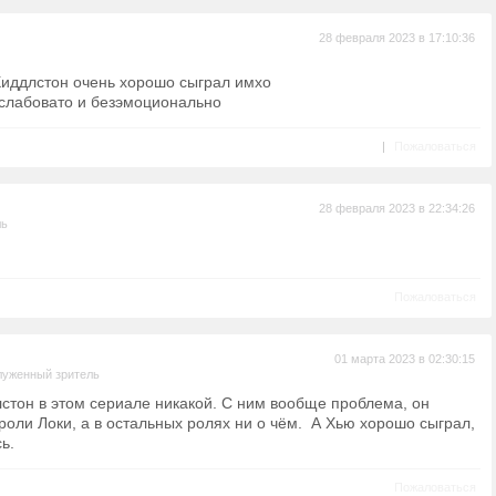
28 февраля 2023 в 17:10:36
Хиддлстон очень хорошо сыграл имхо
т слабовато и безэмоционально
|
Пожаловаться
28 февраля 2023 в 22:34:26
ль
Пожаловаться
01 марта 2023 в 02:30:15
луженный зритель
лстон в этом сериале никакой. С ним вообще проблема, он
роли Локи, а в остальных ролях ни о чём. А Хью хорошо сыграл,
ь.
Пожаловаться