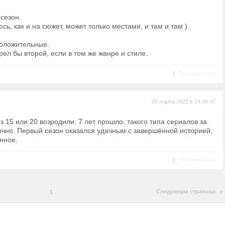
сезон.
сь, как и на сюжет, может только местами, и там и там )
оложительные.
ел бы второй, если в том же жанре и стиле.
|
Пожаловаться
05 марта 2023 в 14:36:47
з 15 или 20 возродили. 7 лет прошло, такого типа сериалов за
очно. Первый сезон оказался удачным с завершённой историей,
нное.
|
Пожаловаться
Следующая страница
1