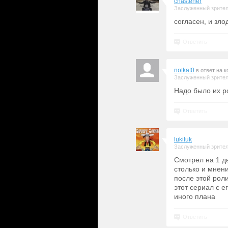
chastener
Заслуженный зрите
согласен, и зло
Ответить
notkat0
в ответ на
к
Заслуженный зрите
Надо было их р
Ответить
lukiluk
Заслуженный зрите
Смотрел на 1 д
столько и мнени
после этой роли
этот сериал с е
иного плана
Ответить