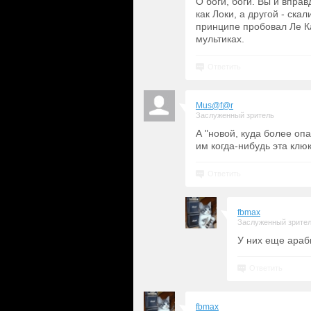
О боги, боги. Вы и впра
как Локи, а другой - ска
принципе пробовал Ле Ка
мультиках.
Ответить
Mus@f@r
Заслуженный зритель
А "новой, куда более опа
им когда-нибудь эта клюк
Ответить
fbmax
Заслуженный зрите
У них еще араб
Ответить
fbmax