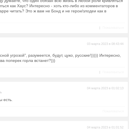
вду думаете, что один обязан всю жизнь в любой роли кривляться
литься как Хаус? Интересно - хоть кто-либо из комментаторов в
рре читать? Это ж вам не Бонд и не герои/злодеи как в
|
Пожаловаться
03 марта 2023 в 08:43:44
сной угрозой", разумеется, будут, цуко, русские!))))) Интересно,
ва поперек горла встанет?)))
|
Пожаловаться
04 марта 2023 в 01:02:13
ль
ы есть.
Пожаловаться
04 марта 2023 в 01:01:52