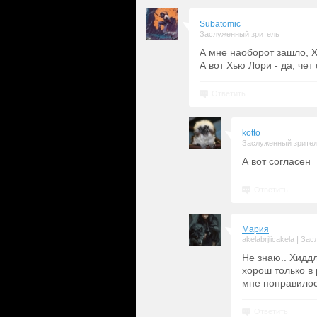
Subatomic
Заслуженный зритель
А мне наоборот зашло, 
А вот Хью Лори - да, че
Ответить
kotto
Заслуженный зрите
А вот согласен
Ответить
Мария
|
akelabrjlicakela
Зас
Не знаю.. Хидд
хорош только в 
мне понравилос
Ответить