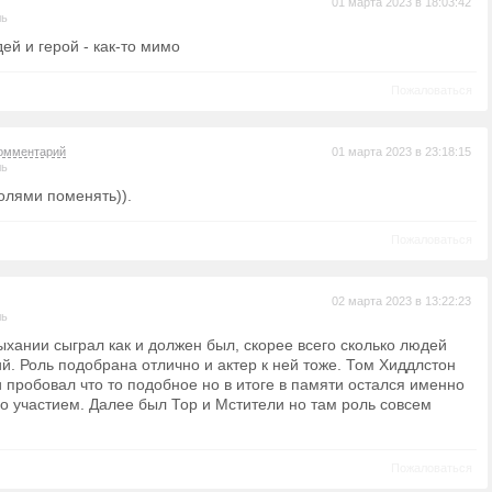
01 марта 2023 в 18:03:42
ль
дей и герой - как-то мимо
Пожаловаться
омментарий
01 марта 2023 в 23:18:15
ль
олями поменять)).
Пожаловаться
02 марта 2023 в 13:22:23
ль
ыхании сыграл как и должен был, скорее всего сколько людей
й. Роль подобрана отлично и актер к ней тоже. Том Хиддлстон
 пробовал что то подобное но в итоге в памяти остался именно
го участием. Далее был Тор и Мстители но там роль совсем
Пожаловаться