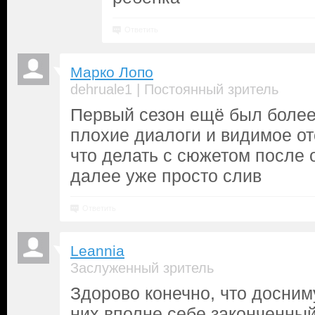
Ответить
Марко Лопо
|
dehruale1
Постоянный зритель
Первый сезон ещё был более
плохие диалоги и видимое о
что делать с сюжетом после 
далее уже просто слив
Ответить
Leannia
Заслуженный зритель
Здорово конечно, что досним
них вполне себе законченный