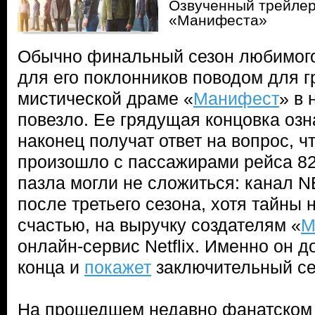
Озвученный трейлер
«Манифеста»
Обычно финальный сезон любимого
для его поклонников поводом для г
мистической драме «
Манифест
» в
повезло. Ее грядущая концовка озна
наконец получат ответ на вопрос, ч
произошло с пассажирами рейса 828
пазла могли не сложиться: канал 
после третьего сезона, хотя тайны 
счастью, на выручку создателям «
М
онлайн-сервис Netflix. Именно он д
конца и
покажет
заключительный се
На прошедшем недавно фанатском