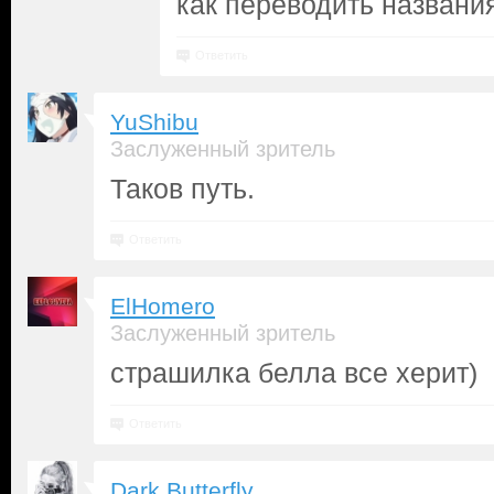
как переводить названи
Ответить
YuShibu
Заслуженный зритель
Таков путь.
Ответить
ElHomero
Заслуженный зритель
страшилка белла все херит)
Ответить
Dark Butterfly