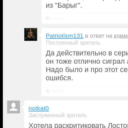
из "Барыг".
Ответить
Patriotism131
в ответ на
комм
Постоянный зритель
Да действительно в сер
он тоже отлично сиграл 
Надо было и про этот се
ошибся.
Ответить
notkat0
Заслуженный зритель
Хотела раскритиковать Лосто