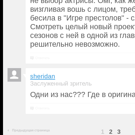
не выбор актрисы. Омг, как ж
визгливая вошь с лицом, тр
бесила в "Игре престолов" - 
Смотреть целый новый проект
сезонов с ней в одной из гла
решительно невозможно.
Ответить
sheridan
Заслуженный зритель
Одни из нас??? Где в оригин
Ответить
Предыдущая страница
1
2
3