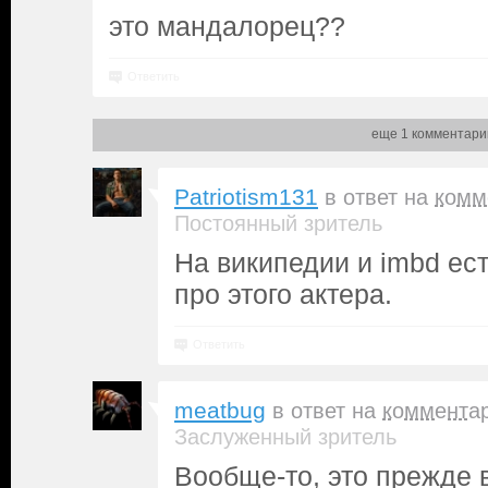
это мандалорец??
Ответить
еще 1 комментари
Patriotism131
в ответ на
комм
Постоянный зритель
На википедии и imbd ес
про этого актера.
Ответить
meatbug
в ответ на
коммента
Заслуженный зритель
Вообще-то, это прежде 