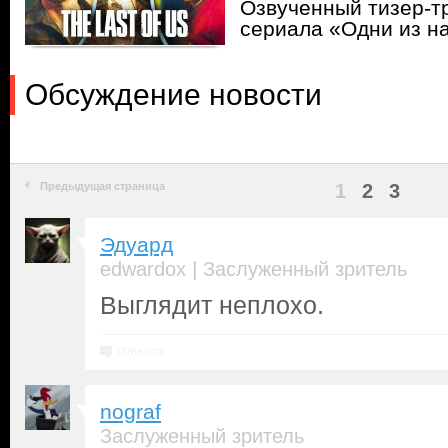
Озвученный тизер-т
сериала «Одни из н
Обсуждение новости
Предыдущая страница
1
2
3
Эдуард
|
edwardox
Заслуженный зритель
Выглядит неплохо.
Ответить
nograf
Заслуженный зритель