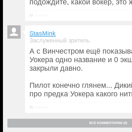
подождите, какой вокер, это 
Ответить
StasMink
Заслуженный зритель
А с Винчестром ещё показыва
Уокера одно название и 0 эк
закрыли давно.
Пилот конечно глянем... Дики
про предка Уокера какого нить
Ответить
ВСЕ КОММЕНТАРИИ (8)