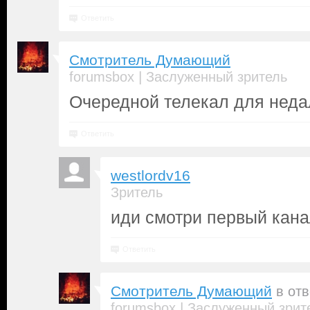
Ответить
Смотритель Думающий
|
forumsbox
Заслуженный зритель
Очередной телекал для неда
Ответить
westlordv16
Зритель
иди смотри первый кан
Ответить
Смотритель Думающий
в от
|
forumsbox
Заслуженный зрит