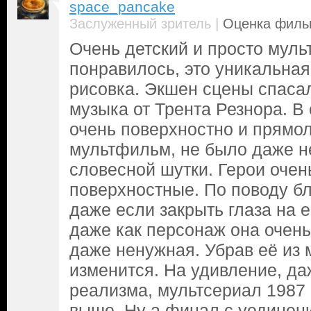
space_pancake
|
Заслуженный зритель
Оценка фильм
Очень детский и просто муль
понравилось, это уникальная
рисовка. Экшен сцены спаса
музыка от Трента Резнора. В
очень поверхностно и прямол
мультфильм, не было даже н
словесной шутки. Герои очен
поверхностные. По поводу б
даже если закрыть глаза на е
даже как персонаж она очень 
даже ненужная. Убрав её из м
изменится. На удивление, да
реализма, мультсериал 1987 г
выше. Ну а финал с уединен