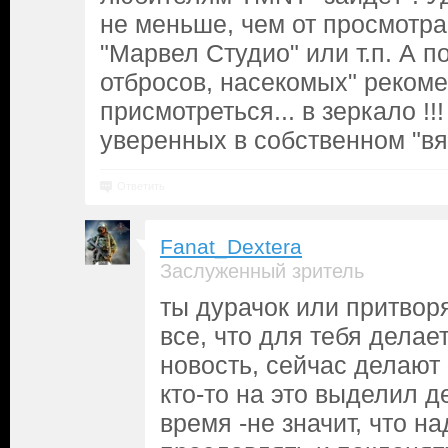
не меньше, чем от просмотр
"Марвел Студио" или т.п. А п
отбросов, насекомых" реком
присмотреться... в зеркало !!
уверенных в собственном "вял
Ответить
Fanat_Dextera
Заслуженный зритель
ты дурачок или притво
все, что для тебя делае
новость, сейчас делают м
кто-то на это выделил д
время -не значит, что н