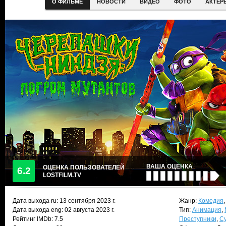
О ФИЛЬМЕ
НОВОСТИ
ВИДЕО
ФОТО
АКТЕР
ВАША ОЦЕНКА
ОЦЕНКА ПОЛЬЗОВАТЕЛЕЙ
6.2
LOSTFILM.TV
Дата выхода ru:
13 сентября 2023
г.
Жанр:
Комедия
Дата выхода eng: 02 августа 2023 г.
Тип:
Анимация
,
Рейтинг IMDb: 7.5
Преступники
,
С