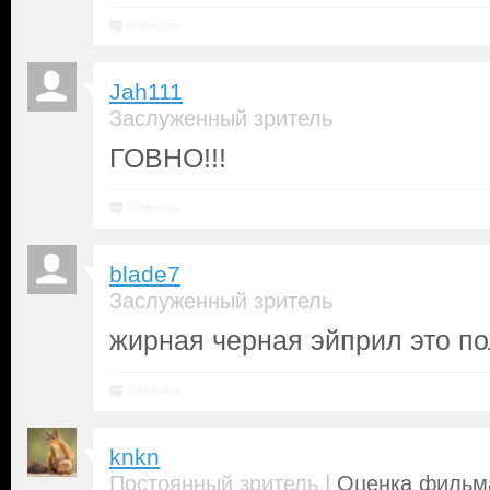
Ответить
Jah111
Заслуженный зритель
ГОВНО!!!
Ответить
blade7
Заслуженный зритель
жирная черная эйприл это по
Ответить
knkn
|
Постоянный зритель
Оценка фильма