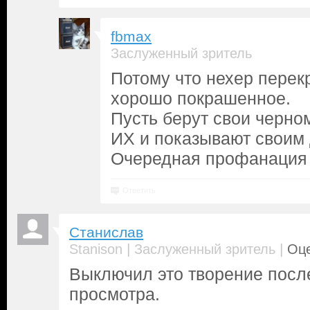
fbmax
Заслуженный зритель
Потому что нехер перек
хорошо покрашенное.
Пусть берут свои черно
ИХ и показывают своим 
Очередная профанация 
Ответить
Станислав
|
|
Stanison
Заслуженный зритель
Оце
Выключил это творение посл
просмотра.