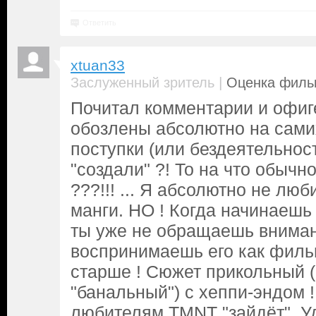
Ответить
xtuan33
|
Заслуженный зритель
Оценка фильм
Почитал комментарии и офиг
обозлены абсолютно на самих
поступки (или бездеятельност
"создали" ?! То на что обычн
???!!! ... Я абсолютно не лю
манги. НО ! Когда начинаешь
ты уже не обращаешь внима
воспринимаешь его как филь
старше ! Сюжет прикольный (
"банальный") с хеппи-эндом 
любителям TMNT "зайдёт". У