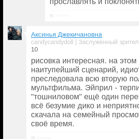
прославлять и поклонят
Ответить
Аксинья Джекичановна
|
candycandydoll
Заслуженный зрител
10
рисовка интересная. на этом 
наитупейший сценарий, идиот
преследовала всю вторую по
мультфильма. Эйприл - терпи
"тошниловом" ещё один перек
всё безумие дико и неприятн
скачала на семейный просмотр
своё время.
Ответить