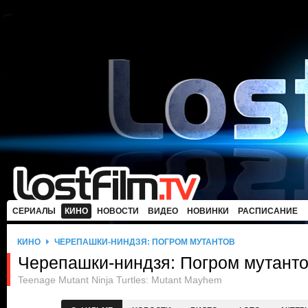
СЕРИАЛЫ
КИНО
НОВОСТИ
ВИДЕО
НОВИНКИ
РАСПИСАНИЕ
КИНО
ЧЕРЕПАШКИ-НИНДЗЯ: ПОГРОМ МУТАНТОВ
Черепашки-ниндзя: Погром мутант
Teenage Mutant Ninja Turtles: Mutant Mayhem