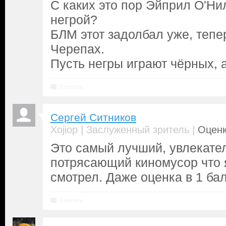
С каких это пор Эйприл О'Ни
негрой?
БЛМ этот задолбал уже, тепе
Черепах.
Пусть негры играют чёрных, 
Ответить
Сергей Ситников
|
|
Xojiop
Заслуженный зритель
Оценк
Это самый лучший, увлекате
потрясающий киномусор что 
смотрел. Даже оценка в 1 ба
Ответить