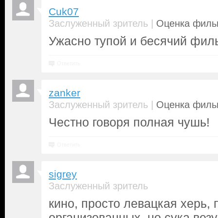
Cuk07
|
Заслуженный зритель
Оценка фильм
Ужасно тупой и бесячий фил
Ответить
zanker
|
Заслуженный зритель
Оценка фильм
Честно говоря полная чушь!
Ответить
sigrey
Заслуженный зритель
кино, просто левацкая херь, 
организованных, но сука вез