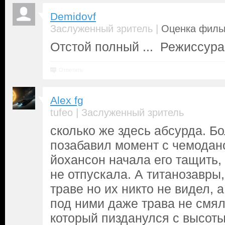
Demidovf
|
Заслуженный зритель
Оценка фильм
Отстой полный ... Режиссура
Ответить
Alex fg
|
tufeo
Заслуженный зритель
сколько же здесь абсурда. Б
позабавил момент с чемодано
йохансон начала его тащить,
не отпускала. А титанозавры
траве но их никто не видел, 
под ними даже трава не смя
который пизданулся с высоты