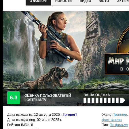
О ФИЛЬМЕ
НОВОСТИ
ВИДЕО
ФОТО
АКТЕР
ВАША ОЦЕНКА
ОЦЕНКА ПОЛЬЗОВАТЕЛЕЙ
6.3
LOSTFILM.TV
Дата выхода ru:
12 августа 2025
г.
[proper]
Жанр:
Триллер
,
Дата выхода eng: 02 июля 2025 г.
фантастика
Рейтинг IMDb: 6
Тип:
По фильму