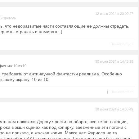
12 июля 2024 в 20:09:47
й зритель
сть, что недоразвитые части составляющие ее должны страдать.
терпеть, страдать и помирать :)
Пожаловаться
30 июня 2024 в 14:45:28
фильма: 10 из 10
 требовать от антинаучной фантастки реализма. Особенно
льшому экрану. 10 из 10.
|
Пожаловаться
30 июня 2024 в 14:50:49
что нам показали Дорогу ярости на оборот, все те же локации,
рюки в экшн сценах как под копирку. заезженные эти погони с
то не приквел, а жалкая копия. Макса нет. Фуриоса не та.
 как ребенка)))), а еще нет крови. Тарантино снял бы так снял,