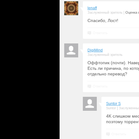
lenaff
|
Заслуженный зритель
Оценка 
Спасибо, Лост!
Ответить
DigiMind
Заслуженный зритель
Оффтопик (почти). Наве
Есть ли причина, по ко
отдельно перевод?
Ответить
Suntor S
|
Suntor
Заслуженны
4K слишком мест
поэтому торрент
Ответить