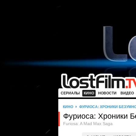
СЕРИАЛЫ
КИНО
НОВОСТИ
ВИДЕО
КИНО
ФУРИОСА: ХРОНИКИ БЕЗУМН
Фуриоса: Хроники Б
Furiosa: A Mad Max Saga