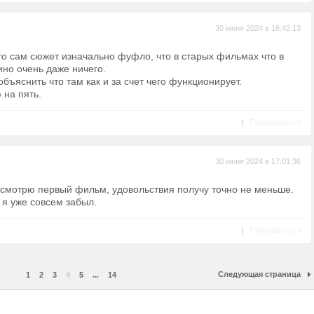
30 июня 2024 в 16:42:13
что сам сюжет изначально фуфло, что в старых фильмах что в
ино очень даже ничего.
бъяснить что там как и за счет чего функционирует.
 на пять.
|
Пожаловаться
30 июня 2024 в 17:01:36
есмотрю первый фильм, удовольствия получу точно не меньше.
 я уже совсем забыл.
|
Пожаловаться
Следующая страница
1
2
3
4
5
...
14