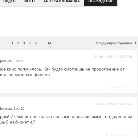
ВИДЕО
ФОТО
АКТЕРЫ И КОМАНДА
ОБСУЖДЕНИЕ
1
2
3
4
5
...
14
Следующая страница
30 июня 2024 в 13:15:15
фильма: 6 из 10
ое кино получилось. Как будто смотришь не продолжение от
риал по мотивам фильма.
|
Пожаловаться
30 июня 2024 в 14:33:46
фильма: 1 из 10
ды! Их чморят не только сильные и независимые, но, даже и их
ешь 8 набириет а?
|
Пожаловаться