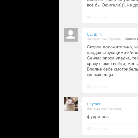
все бы Офигели))). не д
Ответить
CLinDim
|
Заслуженный зритель
Оценка 
Скорее положительно, ч
предшествующими и/или
Сейчас эпоха упадка, те
сразу в окно выйти, мен
Вполне себе смотрибельн
кровыщщщы.
Ответить
Heyrock
Заслуженный зритель
фурри-оса
Ответить