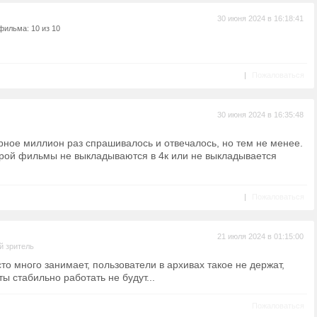
30 июня 2024 в 16:18:41
фильма: 10 из 10
|
Пожаловаться
30 июня 2024 в 16:35:48
рное миллион раз спрашивалось и отвечалось, но тем не менее.
торой фильмы не выкладываются в 4к или не выкладывается
|
Пожаловаться
21 июля 2024 в 01:15:00
й зритель
о много занимает, пользователи в архивах такое не держат,
ы стабильно работать не будут...
Пожаловаться