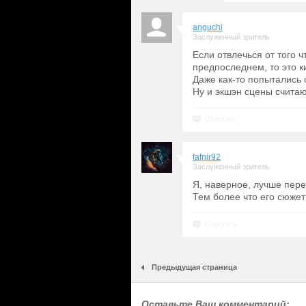
anguchi
Заслуженный зритель
Если отвлечься от того 
предпоследнем, то это к
Даже как-то попытались о
Ну и экшэн сцены считаю
Ответить
fafnir92
Заслуженный зритель
Я, наверное, лучше пер
Тем более что его сюжет
Ответить
Предыдущая страница
Оставьте Ваш комментарий: