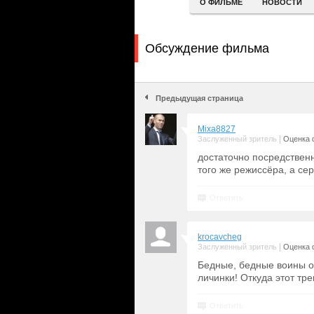
О ФИЛЬМЕ
НОВОСТИ
Обсуждение фильма
Предыдущая страница
Mixa8827
|
Заслуженный зритель
Оценка 
достаточно посредственн
того же режиссёра, а се
Ответить
krocavcheg
|
Заслуженный зритель
Оценка 
Бедные, бедные воины ор
личинки! Откуда этот тр
Ответить