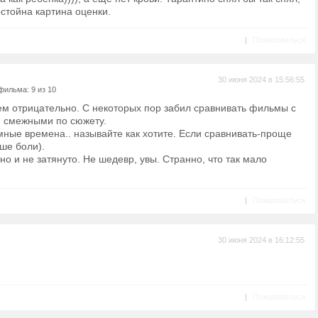
остойна картина оценки.
|
Пожаловаться
30 июня 2024 в 15:56:55
фильма: 9 из 10
ем отрицательно. С некоторых пор забил сравнивать фильмы с
 смежными по сюжету.
мные времена.. называйте как хотите. Если сравнивать-проще
ьше боли).
о и не затянуто. Не шедевр, увы. Странно, что так мало
|
Пожаловаться
30 июня 2024 в 16:12:55
|
Пожаловаться