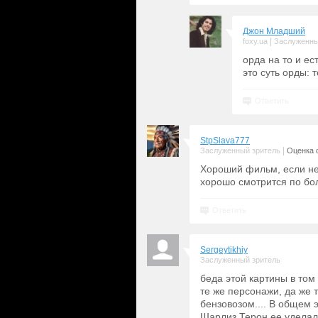
Джон Младший
|
foxy.ua
Заслуженны
орда на то и е
это суть орды: 
Ответить
StpSlava777
|
Заслуженный зритель
Оценка 
Хороший фильм, если не
хорошо смотрится по бо
Ответить
Sergeytikhiy
Заслуженный зритель
беда этой картины в том 
те же персонажи, да же т
бензовозом.... В общем э
Шарлиз Терон ее уделала