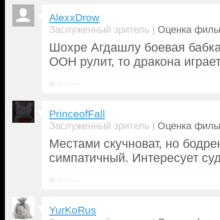
AlexxDrow
|
Заслуженный зритель
Оценка фильм
Шохре Агдашлу боевая бабка 
ООН рулит, то дракона играе
Ответить
PrinceofFall
|
Заслуженный зритель
Оценка фильм
Местами скучноват, но бодре
симпатичный. Интересует су
Ответить
YurKoRus