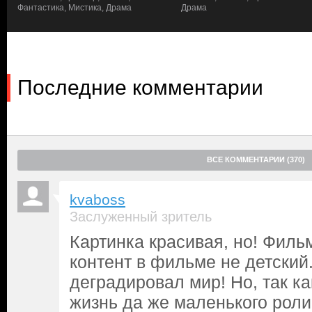
только подстегивает ее решимость одолеть дракона и выбрать
Фантастика, Мистика, Драма
Драма
Последние комментарии
ВСЕ КОММЕНТАРИИ (370)
kvaboss
Заслуженный зритель
Картинка красивая, но! Фильм
контент в фильме не детский.
деградировал мир! Но, так ка
жизнь да же маленького роли