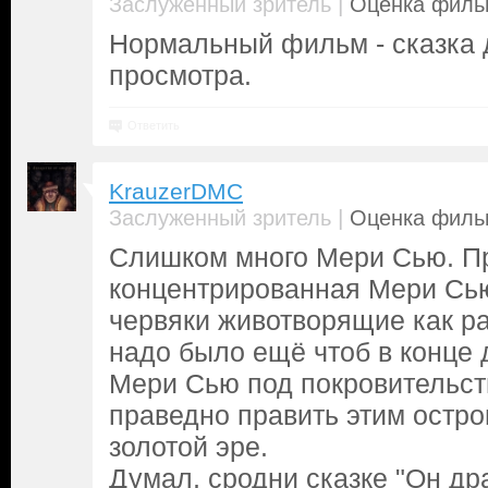
|
Заслуженный зритель
Оценка фильм
Нормальный фильм - сказка 
просмотра.
Ответить
KrauzerDMC
|
Заслуженный зритель
Оценка фильм
Слишком много Мери Сью. П
концентрированная Мери Сью
червяки животворящие как ра
надо было ещё чтоб в конце 
Мери Сью под покровительст
праведно править этим остро
золотой эре.
Думал, сродни сказке "Он дра