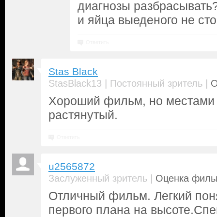
диагнозы разбрасывать?
и яйца выеденого не стоя
Ответить
Stas Black
|
|
StasBlack13
Постоянный зритель
О
Хороший фильм, но местами 
растянутый.
Ответить
u2565872
|
Заслуженный зритель
Оценка фильм
Отличный фильм. Легкий поня
первого плана на высоте.Сп