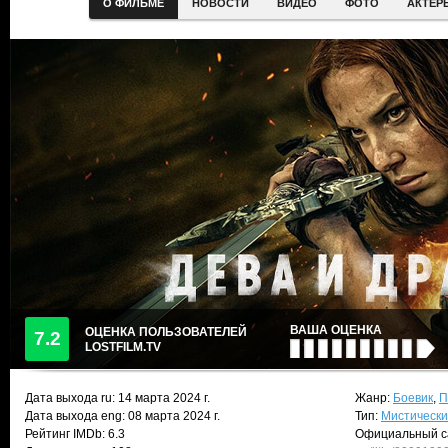
О ФИЛЬМЕ
НОВОСТИ
ВИДЕО
ФОТО
АКТЕР
ВАША ОЦЕНКА
ОЦЕНКА ПОЛЬЗОВАТЕЛЕЙ
7.2
LOSTFILM.TV
Дата выхода ru:
14 марта 2024
г.
Жанр:
Боевик
,
П
Дата выхода eng: 08 марта 2024 г.
Тип:
Мистически
Рейтинг IMDb: 6.3
Официальный с