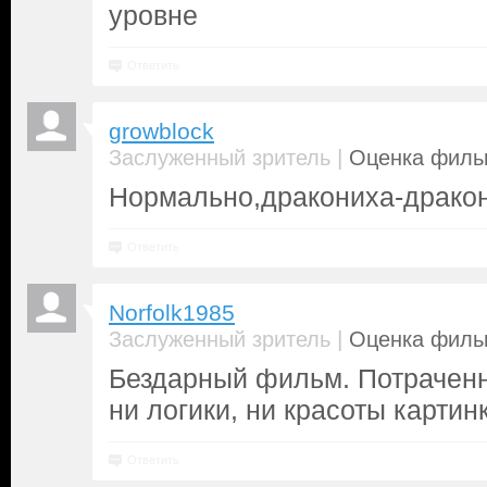
уровне
Ответить
growblock
|
Заслуженный зритель
Оценка фильм
Нормально,дракониха-драко
Ответить
Norfolk1985
|
Заслуженный зритель
Оценка фильм
Бездарный фильм. Потраченн
ни логики, ни красоты картинк
Ответить