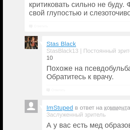
критиковать сильно не буду.
свой глупостью и слезоточив
Ответить
Stas Black
|
StasBlack13
Постоянный зрит
10
Похоже на псевдобульб
Обратитесь к врачу.
Ответить
ImStuped
в ответ на
коммент
Заслуженный зритель
А у вас есть мед образо