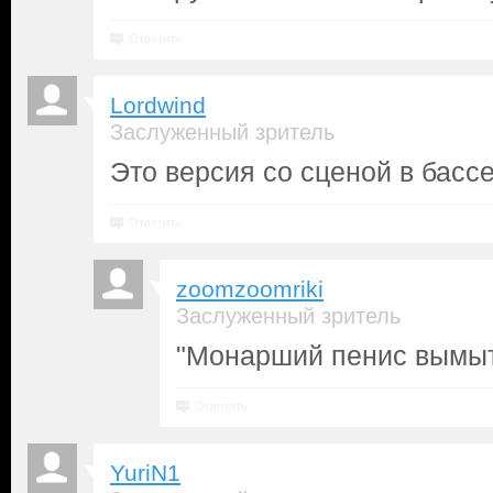
Ответить
Lordwind
Заслуженный зритель
Это версия со сценой в басс
Ответить
zoomzoomriki
Заслуженный зритель
"Монарший пенис вымыт
Ответить
YuriN1