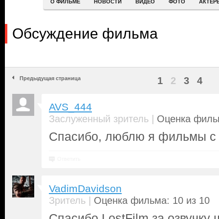
О ФИЛЬМЕ
НОВОСТИ
ВИДЕО
ФОТО
АКТЕР
Обсуждение фильма
Предыдущая страница
1
2
3
4
AVS_444
|
Заслуженный зритель
Оценка фильм
Спасибо, люблю я фильмы с
Ответить
VadimDavidson
|
Зритель
Оценка фильма: 10 из 10
Спасибо LostFilm за озвучку