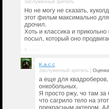
Заслуженный зритель
Но не могу не сказать, куколд
этот фильм максимально дл
дрочил.
Хоть и классика и прикольно 
посыл, который оно продвигае
Ответить
K.a.c.c
|
Заслуженный зритель
Оценка
а еще для квадроберов,
онкобольных.
Я просто ржу, чо там за
что сагрило тело на это
прекрасным актером. АА