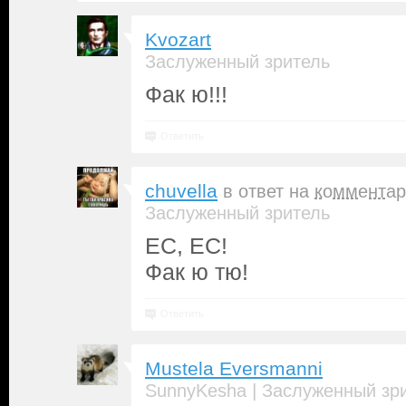
Kvozart
Заслуженный зритель
Фак ю!!!
Ответить
chuvella
в ответ на
комментар
Заслуженный зритель
ЕС, ЕС!
Фак ю тю!
Ответить
Mustela Eversmanni
|
SunnyKesha
Заслуженный зр