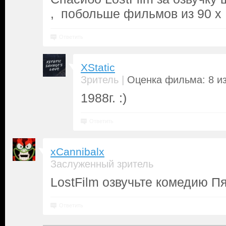
, побольше фильмов из 90 х 
Ответить
XStatic
|
Зритель
Оценка фильма: 8 из
1988г. :)
Ответить
xCannibalx
Заслуженный зритель
LostFilm озвучьте комедию Пя
Ответить