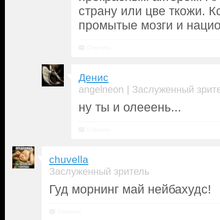
страну или цве ткожи. 
промытые мозги и наци
Ответить
Денис
|
angelneon
Заслуженный зрит
ну ты и олееень...
Ответить
chuvella
Заслуженный зритель
Гуд морнинг май нейбахудс!
Ответить