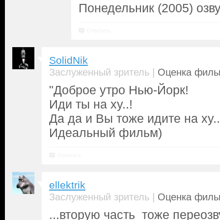
Понедельник (2005) озв
Ответить
SolidNik
|
Заслуженный зритель
Оценка фильм
"Доброе утро Нью-Йорк!
Иди ты на ху..!
Да да и Вы тоже идите на ху..
Идеальный фильм)
Ответить
ellektrik
|
Заслуженный зритель
Оценка фильм
...вторую часть тоже переозв