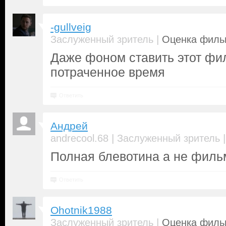
-gullveig
|
Заслуженный зритель
Оценка фильм
Даже фоном ставить этот фил
потраченное время
Ответить
Андрей
|
andrecool.68
Заслуженный зритель
Полная блевотина а не филь
Ответить
Ohotnik1988
|
Заслуженный зритель
Оценка фильм