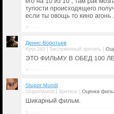
его на 10 из 10 , там рак моз
тупости происходящего полу
если ты овощь то кино агонь 
Ответить
Денис Воротьев
|
|
Kpyc163
Заслуженный зритель
Оце
ЭТО ФИЛЬМУ В ОБЕД 100 Л
Ответить
Stupor Mundi
|
|
StuporMundi
Зритель
Оценка фильм
Шикарный фильм.
Ответить