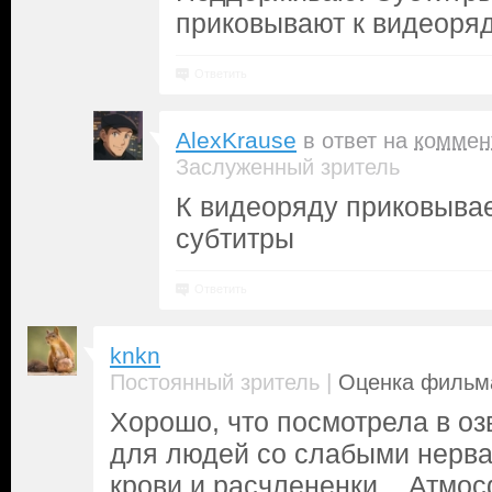
приковывают к видеоряд
Ответить
AlexKrause
в ответ на
коммен
Заслуженный зритель
К видеоряду приковывае
субтитры
Ответить
knkn
|
Постоянный зритель
Оценка фильма
Хорошо, что посмотрела в оз
для людей со слабыми нерва
крови и расчлененки... Атмо