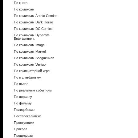
По книге
По комиксам
По комиксам Archie Comics
По комиксам Dark Horse
По комиксам DC Comics
По комиксам Dynamite
Entertainment
По комиксам Image
По комиксам Marvel
По комиксам Shogakukan
По комиксам Vertigo
По компьютерной игре
По мультфильму
По пьесе
По реальным событиям
По сериалу
По фильму
Полицейские
Постапокалипсис
Преступники
Приквел
Процедурал