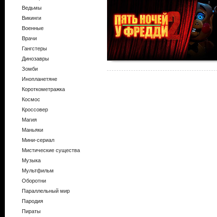
Ведьмы
Викинги
Военные
Врачи
Гангстеры
Динозавры
Зомби
Инопланетяне
Короткометражка
Космос
Кроссовер
Магия
Маньяки
Мини-сериал
Мистические существа
Музыка
Мультфильм
Оборотни
Параллельный мир
Пародия
Пираты