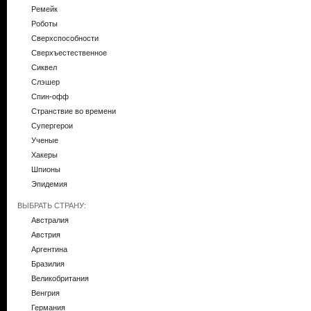
Ремейк
Роботы
Сверхспособности
Сверхъестественное
Сиквел
Слэшер
Спин-офф
Странствие во времени
Супергерои
Ученые
Хакеры
Шпионы
Эпидемия
ВЫБРАТЬ СТРАНУ:
Австралия
Австрия
Аргентина
Бразилия
Великобритания
Венгрия
Германия