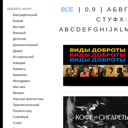
ВCE
|
0..9
|
А
Б
В
Г
ВЫБРАТЬ ЖАНР:
Биографический
С
Т
У
Ф
Х
Боевик
Вестерн
A
B
C
D
E
F
G
H
I
J
K
L
Военный
Детектив
Документальный
Драма
Исторический
Комедия
Комиксы
Криминал
Мелодрама
Мистика
Мюзикл
Научная фантастика
Приключенческий
Реалити-шоу
Семейный
Спорт