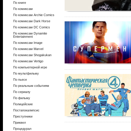
По книге
По комиксам
По комиксам Archie Comics
По комиксам Dark Horse
По комиксам DC Comics
По комиксам Dynamite
Entertainment
По комиксам Image
По комиксам Marvel
По комиксам Shogakukan
По комиксам Vertigo
По компьютерной игре
По мультфильму
По пьесе
По реальным событиям
По сериалу
По фильму
Полицейские
Постапокалипсис
Преступники
Приквел
Процедурал