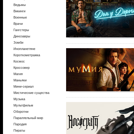
Ведьмы
Викинги
Военные
Врачи
Гангстеры
Динозавры
Зомби
Инопланетяне
Короткометражка
Космос
Кроссовер
Магия
Маньяки
Мини-сериал
Мистические существа
Музыка
Мультфильм
Оборотни
Параллельный мир
Пародия
Пираты