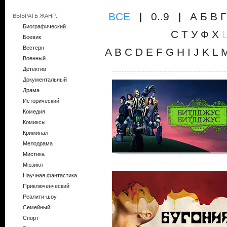
ВCE
|
0..9
|
А
Б
В
Г
ВЫБРАТЬ ЖАНР:
Биографический
С
Т
У
Ф
Х
Боевик
Вестерн
A
B
C
D
E
F
G
H
I
J
K
L
Военный
Детектив
Документальный
Драма
Исторический
Комедия
Комиксы
Криминал
Мелодрама
Мистика
Мюзикл
Научная фантастика
Приключенческий
Реалити-шоу
Семейный
Спорт